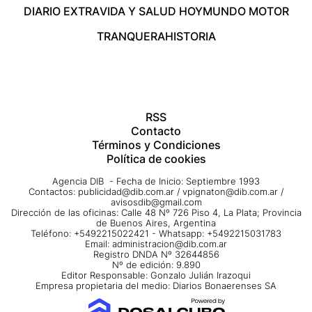
DIARIO EXTRA
VIDA Y SALUD HOY
MUNDO MOTOR
TRANQUERA
HISTORIA
RSS
Contacto
Términos y Condiciones
Política de cookies
Agencia DIB - Fecha de Inicio: Septiembre 1993
Contactos:
publicidad@dib.com.ar
/
vpignaton@dib.com.ar
/
avisosdib@gmail.com
Dirección de las oficinas: Calle 48 Nº 726 Piso 4, La Plata; Provincia
de Buenos Aires, Argentina
Teléfono: +5492215022421 - Whatsapp: +5492215031783
Email:
administracion@dib.com.ar
Registro DNDA Nº 32644856
Nº de edición: 9.890
Editor Responsable: Gonzalo Julián Irazoqui
Empresa propietaria del medio: Diarios Bonaerenses SA