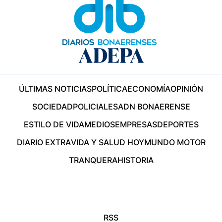
ÚLTIMAS NOTICIAS
POLÍTICA
ECONOMÍA
OPINIÓN
SOCIEDAD
POLICIALES
ADN BONAERENSE
ESTILO DE VIDA
MEDIOS
EMPRESAS
DEPORTES
DIARIO EXTRA
VIDA Y SALUD HOY
MUNDO MOTOR
TRANQUERA
HISTORIA
RSS