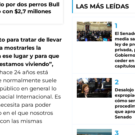
o por dos perros Bull
LAS MÁS LEÍDAS
 con $2,7 millones
El Senad
media sa
 para tratar de llevar
ley de p
a mostrarles la
privada, 
Gobierno
 ese lugar y para que
ceder en
estamos viviendo”,
capítulos
hace 24 años está
que normalmente suele
 público en general lo
Desalojo
expropia
acial Internacional. Es
cómo ser
necesita para poder
procedi
que apro
do en el que nosotros
Senado
o con las mismas