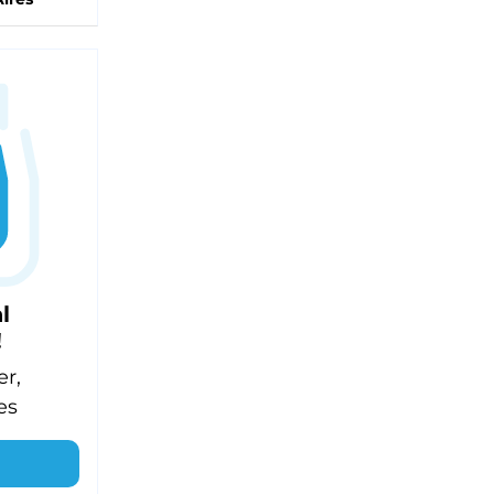
l
!
er,
es