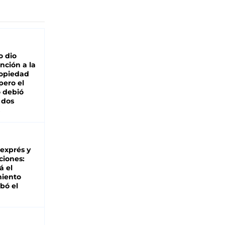
o dio
nción a la
ropiedad
pero el
 debió
 dos
 exprés y
ciones:
á el
miento
bó el