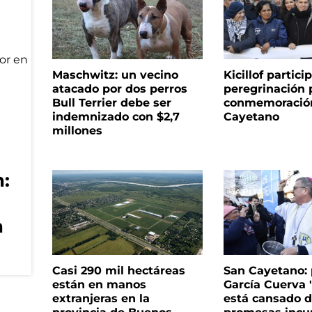
Maschwitz: un vecino
Kicillof partici
atacado por dos perros
peregrinación 
Bull Terrier debe ser
conmemoració
indemnizado con $2,7
Cayetano
millones
:
n
Casi 290 mil hectáreas
San Cayetano: 
están en manos
García Cuerva 
extranjeras en la
está cansado 