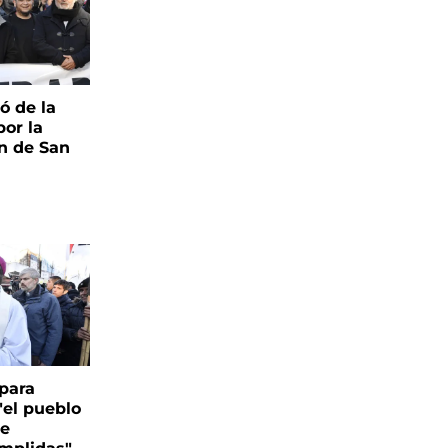
pó de la
por la
n de San
para
"el pueblo
de