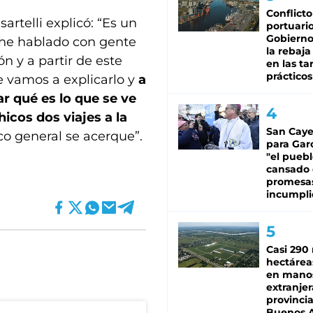
Conflicto
artelli explicó: “Es un
portuario
Gobierno 
 he hablado con gente
la rebaja
n y a partir de este
en las tar
prácticos
 vamos a explicarlo y
a
r qué es lo que se ve
hicos dos viajes a la
San Caye
ico general se acerque”.
para Gar
"el puebl
cansado
promesa
incumpli
Casi 290 
hectárea
en mano
extranjer
provinci
Buenos A