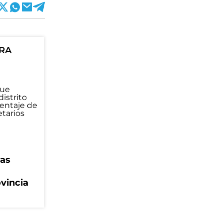
ORA
eas
ovincia