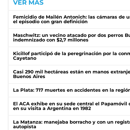
VER MÁS
Femicidio de Mailén Antonich: las cámaras de u
el episodio con gran definición
Maschwitz: un vecino atacado por dos perros Bul
indemnizado con $2,7 millones
Kicillof participó de la peregrinación por la c
Cayetano
Casi 290 mil hectáreas están en manos extranje
Buenos Aires
La Plata: 717 muertes en accidentes en la regió
El ACA exhibe en su sede central el Papamóvil 
en su visita a Argentina en 1982
La Matanza: manejaba borracho y con un regist
autopista