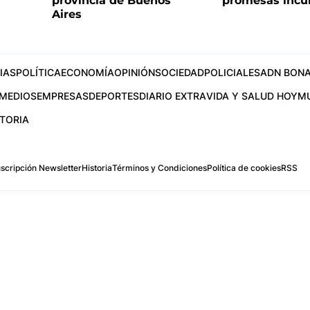
provincia de Buenos
promesas incu
Aires
IAS
POLÍTICA
ECONOMÍA
OPINIÓN
SOCIEDAD
POLICIALES
ADN BONA
MEDIOS
EMPRESAS
DEPORTES
DIARIO EXTRA
VIDA Y SALUD HOY
M
STORIA
scripción Newsletter
Historia
Términos y Condiciones
Política de cookies
RSS
.com
os Aires, Argentina