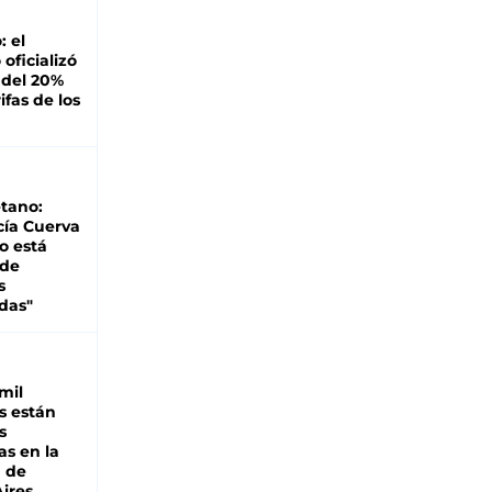
: el
oficializó
 del 20%
ifas de los
tano:
cía Cuerva
o está
 de
s
das"
mil
s están
s
as en la
a de
ires