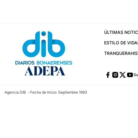
ÚLTIMAS NOTIC
ESTILO DE VIDA
TRANQUERA
HI
Su
Agencia DIB - Fecha de Inicio: Septiembre 1993
Contactos:
publicidad@dib.com.ar
/
vpignaton@dib.com.ar
/
avisosdib@gmail
Dirección de las oficinas: Calle 48 Nº 726 Piso 4, La Plata; Provincia de Buen
Teléfono: +5492215022421 - Whatsapp: +5492215031783
Email:
administracion@dib.com.ar
Registro DNDA Nº 32644856
Nº de edición: 9.890
Editor Responsable: Gonzalo Julián Irazoqui
Empresa propietaria del medio: Diarios Bonaerenses SA