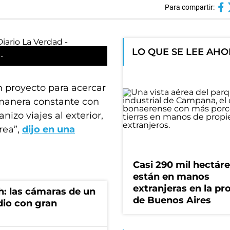
Para compartir:
LO QUE SE LEE AH
-
un proyecto para acercar
 manera constante con
izo viajes al exterior,
rea”,
dijo en una
Casi 290 mil hectár
están en manos
extranjeras en la pr
h: las cámaras de un
de Buenos Aires
dio con gran