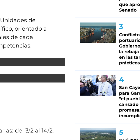
que apro
Senado
n Unidades de
fico, orientado a
Conflicto
ales de cada
portuario
ompetencias.
Gobierno 
la rebaja
en las tar
prácticos
San Caye
para Gar
"el puebl
cansado
promesa
incumpli
ias: del 3/2 al 14/2.