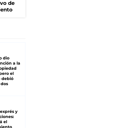
ivo de
iento
o dio
nción a la
ropiedad
pero el
 debió
 dos
 exprés y
ciones:
á el
miento