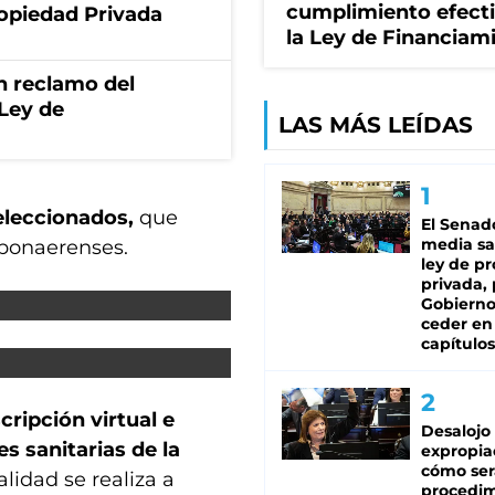
cumplimiento efect
ropiedad Privada
la Ley de Financiam
n reclamo del
 Ley de
LAS MÁS LEÍDAS
seleccionados,
que
El Senad
media sa
 bonaerenses.
ley de p
privada, 
Gobierno
ceder en
capítulos
cripción virtual e
Desalojo
es sanitarias de la
expropia
cómo ser
lidad se realiza a
procedi