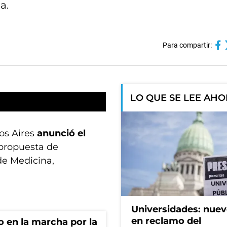
a.
Para compartir:
LO QUE SE LEE AH
nos Aires
anunció el
propuesta de
de Medicina,
Universidades: nuev
en reclamo del
o en la marcha por la