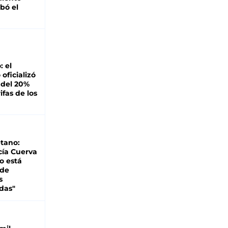
bó el
: el
oficializó
 del 20%
ifas de los
tano:
cía Cuerva
o está
 de
s
das"