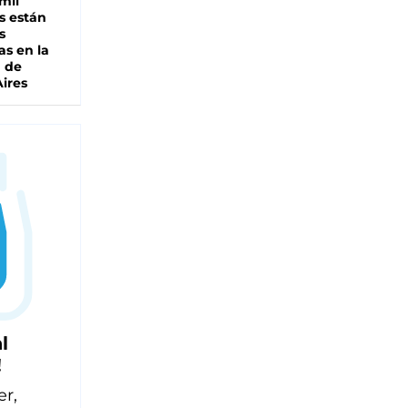
mil
s están
s
as en la
a de
ires
l
!
er,