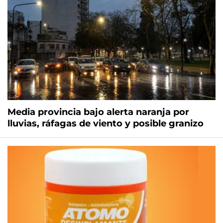
Media provincia bajo alerta naranja por
lluvias, ráfagas de viento y posible granizo