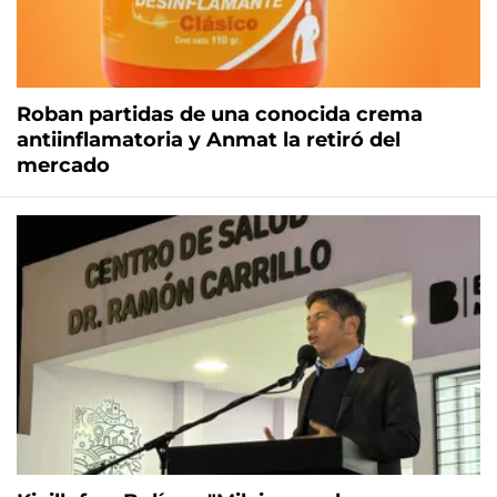
Roban partidas de una conocida crema
antiinflamatoria y Anmat la retiró del
mercado