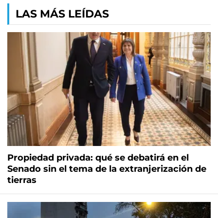
LAS MÁS LEÍDAS
Propiedad privada: qué se debatirá en el
Senado sin el tema de la extranjerización de
tierras