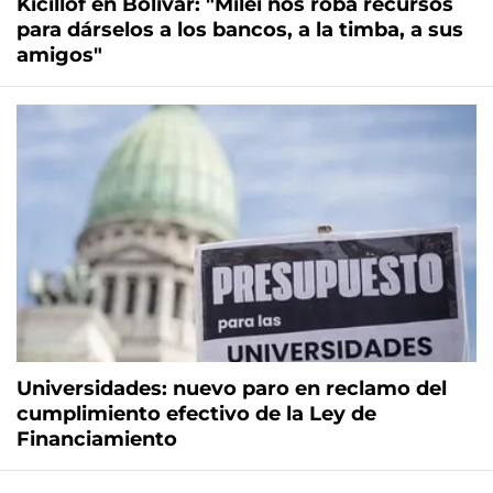
Kicillof en Bolívar: "Milei nos roba recursos
para dárselos a los bancos, a la timba, a sus
amigos"
Universidades: nuevo paro en reclamo del
cumplimiento efectivo de la Ley de
Financiamiento