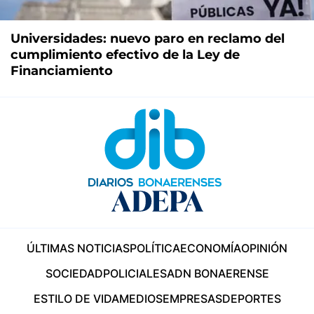
Universidades: nuevo paro en reclamo del
cumplimiento efectivo de la Ley de
Financiamiento
ÚLTIMAS NOTICIAS
POLÍTICA
ECONOMÍA
OPINIÓN
SOCIEDAD
POLICIALES
ADN BONAERENSE
ESTILO DE VIDA
MEDIOS
EMPRESAS
DEPORTES