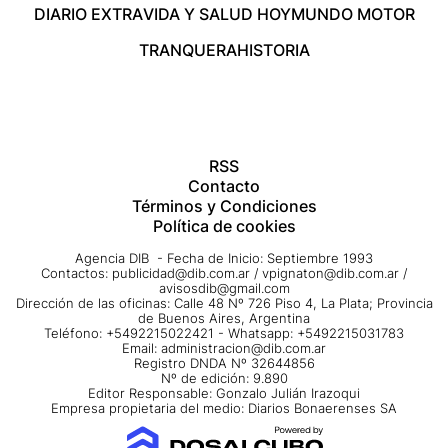
DIARIO EXTRA
VIDA Y SALUD HOY
MUNDO MOTOR
TRANQUERA
HISTORIA
RSS
Contacto
Términos y Condiciones
Política de cookies
Agencia DIB - Fecha de Inicio: Septiembre 1993
Contactos:
publicidad@dib.com.ar
/
vpignaton@dib.com.ar
/
avisosdib@gmail.com
Dirección de las oficinas: Calle 48 Nº 726 Piso 4, La Plata; Provincia
de Buenos Aires, Argentina
Teléfono: +5492215022421 - Whatsapp: +5492215031783
Email:
administracion@dib.com.ar
Registro DNDA Nº 32644856
Nº de edición: 9.890
Editor Responsable: Gonzalo Julián Irazoqui
Empresa propietaria del medio: Diarios Bonaerenses SA