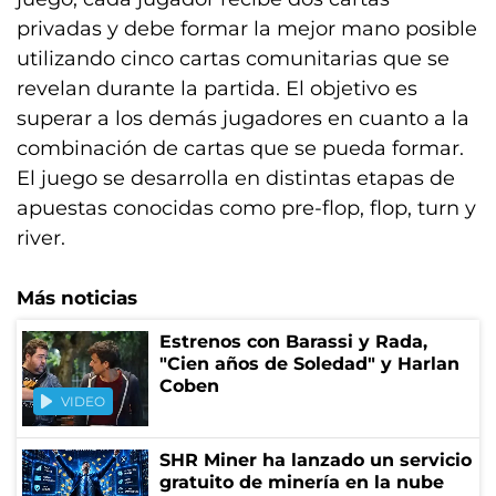
privadas y debe formar la mejor mano posible
utilizando cinco cartas comunitarias que se
revelan durante la partida. El objetivo es
superar a los demás jugadores en cuanto a la
combinación de cartas que se pueda formar.
El juego se desarrolla en distintas etapas de
apuestas conocidas como pre-flop, flop, turn y
river.
Más noticias
Estrenos con Barassi y Rada,
"Cien años de Soledad" y Harlan
Coben
VIDEO
SHR Miner ha lanzado un servicio
gratuito de minería en la nube