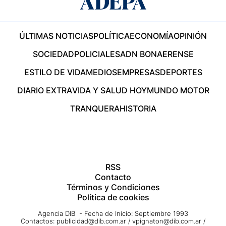
ÚLTIMAS NOTICIAS
POLÍTICA
ECONOMÍA
OPINIÓN
SOCIEDAD
POLICIALES
ADN BONAERENSE
ESTILO DE VIDA
MEDIOS
EMPRESAS
DEPORTES
DIARIO EXTRA
VIDA Y SALUD HOY
MUNDO MOTOR
TRANQUERA
HISTORIA
RSS
Contacto
Términos y Condiciones
Política de cookies
Agencia DIB - Fecha de Inicio: Septiembre 1993
Contactos:
publicidad@dib.com.ar
/
vpignaton@dib.com.ar
/