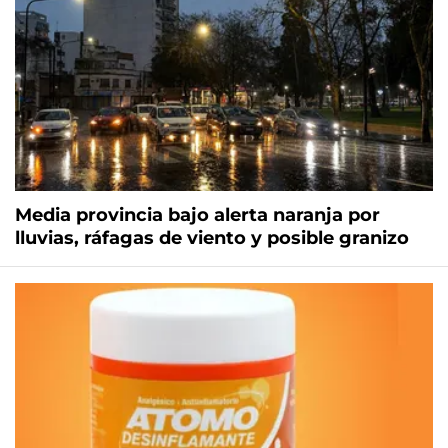
Media provincia bajo alerta naranja por
lluvias, ráfagas de viento y posible granizo