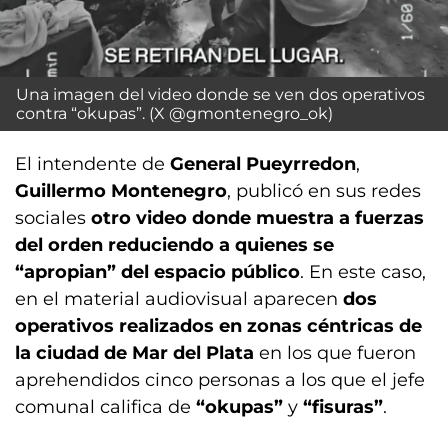
Una imagen del video donde se ven dos operativos
contra “okupas”. (X @gmontenegro_ok)
El intendente de
General Pueyrredon
,
Guillermo Montenegro
, publicó en sus redes
sociales
otro video donde muestra a fuerzas
del orden reduciendo a quienes se
“apropian” del espacio público
. En este caso,
en el material audiovisual aparecen
dos
operativos realizados en zonas céntricas de
la ciudad de Mar del Plata
en los que fueron
aprehendidos cinco personas a los que el jefe
comunal califica de
“okupas”
y
“fisuras”
.