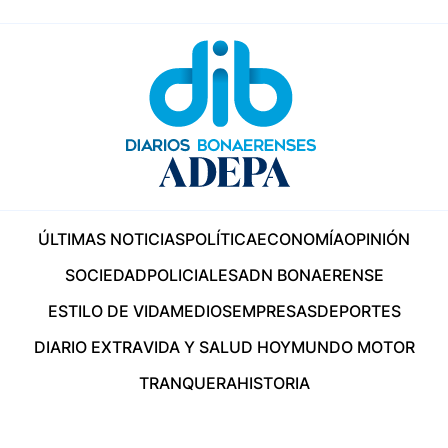
ÚLTIMAS NOTICIAS
POLÍTICA
ECONOMÍA
OPINIÓN
SOCIEDAD
POLICIALES
ADN BONAERENSE
ESTILO DE VIDA
MEDIOS
EMPRESAS
DEPORTES
DIARIO EXTRA
VIDA Y SALUD HOY
MUNDO MOTOR
TRANQUERA
HISTORIA