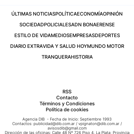
ÚLTIMAS NOTICIAS
POLÍTICA
ECONOMÍA
OPINIÓN
SOCIEDAD
POLICIALES
ADN BONAERENSE
ESTILO DE VIDA
MEDIOS
EMPRESAS
DEPORTES
DIARIO EXTRA
VIDA Y SALUD HOY
MUNDO MOTOR
TRANQUERA
HISTORIA
RSS
Contacto
Términos y Condiciones
Política de cookies
Agencia DIB - Fecha de Inicio: Septiembre 1993
Contactos:
publicidad@dib.com.ar
/
vpignaton@dib.com.ar
/
avisosdib@gmail.com
Dirección de las oficinas: Calle 48 Nº 726 Piso 4, La Plata; Provincia