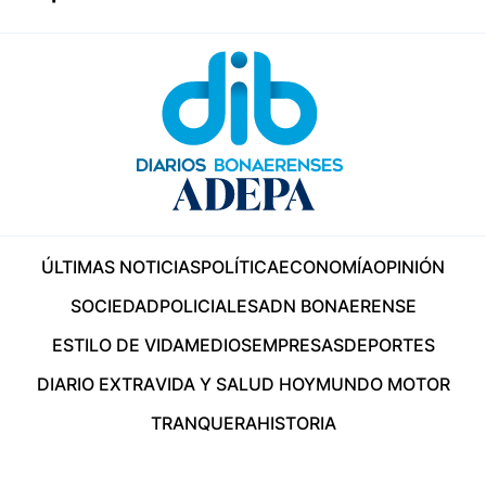
ÚLTIMAS NOTICIAS
POLÍTICA
ECONOMÍA
OPINIÓN
SOCIEDAD
POLICIALES
ADN BONAERENSE
ESTILO DE VIDA
MEDIOS
EMPRESAS
DEPORTES
DIARIO EXTRA
VIDA Y SALUD HOY
MUNDO MOTOR
TRANQUERA
HISTORIA