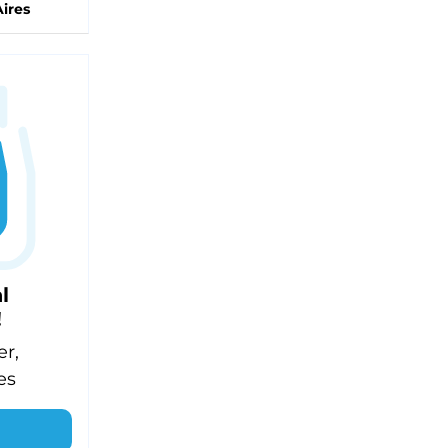
ires
l
!
er,
es