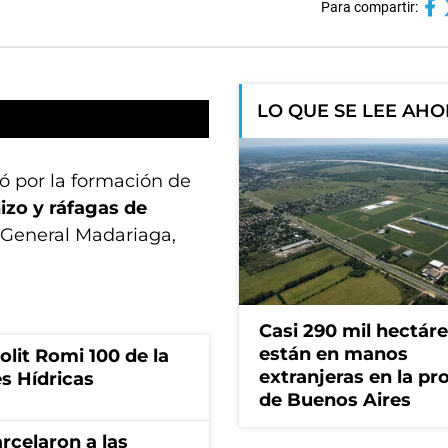
Para compartir:
LO QUE SE LEE AH
tó por la formación de
izo y ráfagas de
, General Madariaga,
Casi 290 mil hectár
están en manos
olit Romi 100 de la
extranjeras en la pr
s Hídricas
de Buenos Aires
rcelaron a las