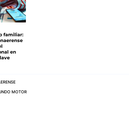
familiar:
onaerense
el
onal en
clave
ERENSE
UNDO MOTOR