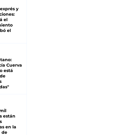
 exprés y
ciones:
á el
miento
bó el
tano:
cía Cuerva
o está
 de
s
das"
mil
s están
s
as en la
a de