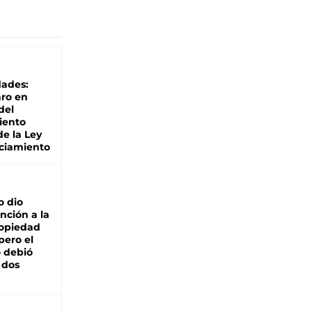
dades:
ro en
del
iento
de la Ley
ciamiento
o dio
nción a la
ropiedad
pero el
 debió
 dos