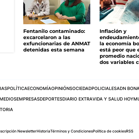
Fentanilo contaminado:
Inflación y
excarcelaron a las
endeudamiento 
exfuncionarias de ANMAT
la economía b
detenidas esta semana
está peor que 
promedio naci
dos variables 
IAS
POLÍTICA
ECONOMÍA
OPINIÓN
SOCIEDAD
POLICIALES
ADN BONA
MEDIOS
EMPRESAS
DEPORTES
DIARIO EXTRA
VIDA Y SALUD HOY
M
STORIA
scripción Newsletter
Historia
Términos y Condiciones
Política de cookies
RSS