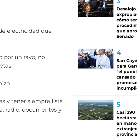
Desalojo
expropia
cómo ser
procedi
de electricidad que
que apro
Senado
o por un rayo, no
San Caye
etas.
para Gar
"el puebl
cansado
promesa
nizo.
incumpli
s y tener siempre lista
a, radio, documentos y
Casi 290 
hectárea
en mano
extranjer
provinci