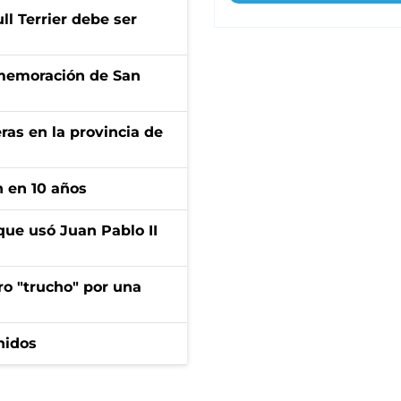
l Terrier debe ser
onmemoración de San
ras en la provincia de
n en 10 años
que usó Juan Pablo II
ro "trucho" por una
nidos