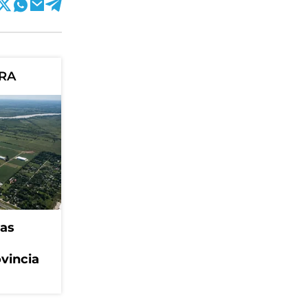
ORA
eas
ovincia