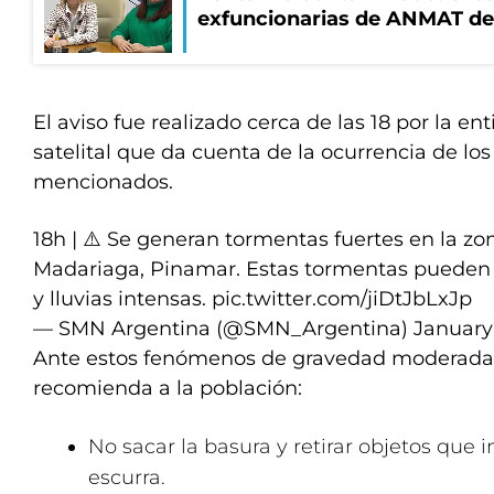
exfuncionarias de ANMAT de
El aviso fue realizado cerca de las 18 por la e
satelital que da cuenta de la ocurrencia de l
mencionados.
18h | ⚠️ Se generan tormentas fuertes en la zo
Madariaga, Pinamar. Estas tormentas pueden t
y lluvias intensas.
pic.twitter.com/jiDtJbLxJp
— SMN Argentina (@SMN_Argentina)
January 
Ante estos fenómenos de gravedad moderada 
recomienda a la población:
No sacar la basura y retirar objetos que
escurra.