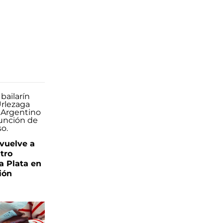
 vuelve a
atro
a Plata en
ión