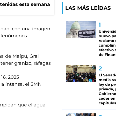
tenidas esta semana
LAS MÁS LEÍDAS
ntidad, con una imagen
Universi
os fenómenos
nuevo pa
reclamo 
cumplim
efectivo 
de Finan
na de Maipú, Gral
ener granizo, ráfagas
El Senad
16, 2025
media sa
a intensa, el SMN
ley de p
privada, 
Gobierno
ceder en
capítulos
 impidan que el agua