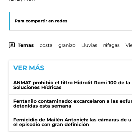
Para compartir en redes
Temas
costa
granizo
Lluvias
ráfagas
Vi
VER MÁS
ANMAT prohibió el filtro Hidrolit Romi 100 de l
Soluciones Hídricas
Fentanilo contaminado: excarcelaron a las exf
detenidas esta semana
Femicidio de Mailén Antonich: las cámaras de u
el episodio con gran definición