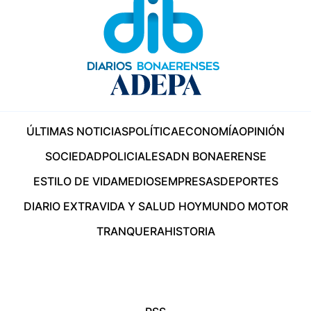
ÚLTIMAS NOTICIAS
POLÍTICA
ECONOMÍA
OPINIÓN
SOCIEDAD
POLICIALES
ADN BONAERENSE
ESTILO DE VIDA
MEDIOS
EMPRESAS
DEPORTES
DIARIO EXTRA
VIDA Y SALUD HOY
MUNDO MOTOR
TRANQUERA
HISTORIA