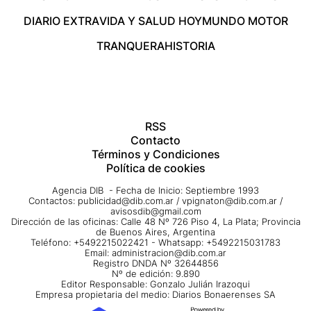
DIARIO EXTRA
VIDA Y SALUD HOY
MUNDO MOTOR
TRANQUERA
HISTORIA
RSS
Contacto
Términos y Condiciones
Política de cookies
Agencia DIB - Fecha de Inicio: Septiembre 1993
Contactos:
publicidad@dib.com.ar
/
vpignaton@dib.com.ar
/
avisosdib@gmail.com
Dirección de las oficinas: Calle 48 Nº 726 Piso 4, La Plata; Provincia
de Buenos Aires, Argentina
Teléfono: +5492215022421 - Whatsapp: +5492215031783
Email:
administracion@dib.com.ar
Registro DNDA Nº 32644856
Nº de edición: 9.890
Editor Responsable: Gonzalo Julián Irazoqui
Empresa propietaria del medio: Diarios Bonaerenses SA