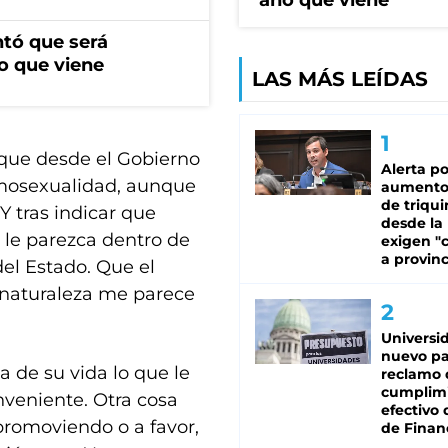
año que viene
ntó que será
o que viene
LAS MÁS LEÍDAS
o que desde el Gobierno
Alerta po
omosexualidad, aunque
aumento
de triqui
Y tras indicar que
desde la
 le parezca dentro de
exigen "c
a provinc
 del Estado. Que el
 naturaleza me parece
Universi
nuevo pa
 de su vida lo que le
reclamo 
cumplim
nveniente. Otra cosa
efectivo 
romoviendo o a favor,
de Finan