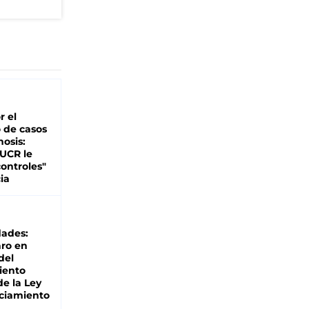
r el
 de casos
nosis:
 UCR le
ontroles"
ia
dades:
ro en
del
iento
de la Ley
ciamiento