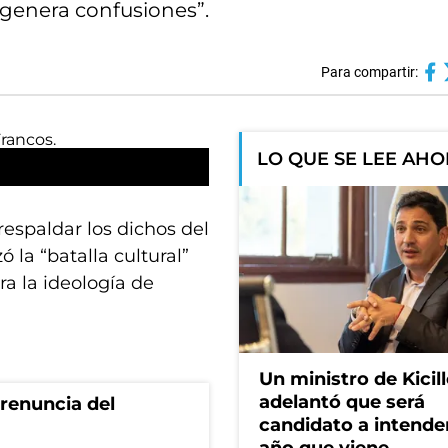
enera confusiones”.
Para compartir:
LO QUE SE LEE AH
respaldar los dichos del
ó la “batalla cultural”
a la ideología de
Un ministro de Kicill
adelantó que será
renuncia del
candidato a intende