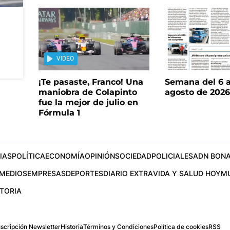
VIDEO
¡Te pasaste, Franco! Una
Semana del 6 a
maniobra de Colapinto
agosto de 202
fue la mejor de julio en
Fórmula 1
IAS
POLÍTICA
ECONOMÍA
OPINIÓN
SOCIEDAD
POLICIALES
ADN BONA
MEDIOS
EMPRESAS
DEPORTES
DIARIO EXTRA
VIDA Y SALUD HOY
M
STORIA
scripción Newsletter
Historia
Términos y Condiciones
Política de cookies
RSS