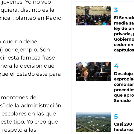
 jóvenes. Yo no veo
uiera, distinto es la
ica“, planteó en Radio
El Senad
media sa
ley de p
privada, 
Gobierno
 a que no debe
ceder en
) por ejemplo. Son
capítulos
cir esta famosa frase
nera la decisión que
que el Estado esté para
Desalojo
expropia
cómo ser
procedi
que apro
 “montones de
Senado
s” de la administración
 escolares en las que
 este tipo. Yo creo que
Casi 290 
 respeto a las
hectárea