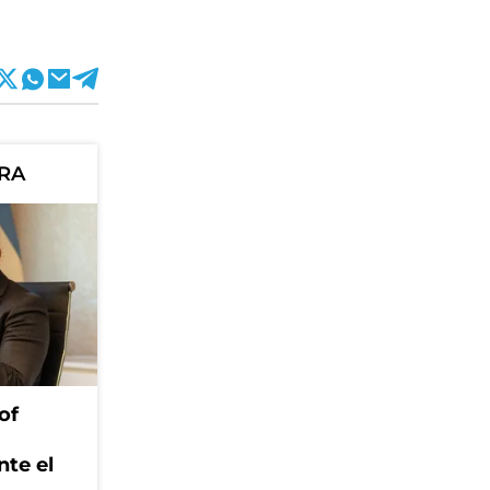
ORA
of
nte el