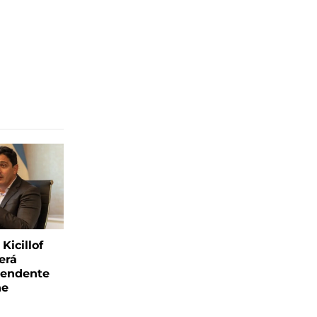
Kicillof
erá
tendente
ne