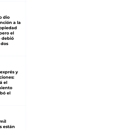
o dio
nción a la
ropiedad
pero el
 debió
 dos
 exprés y
ciones:
á el
miento
bó el
mil
s están