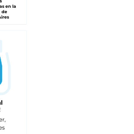
s
as en la
a de
ires
l
!
er,
es