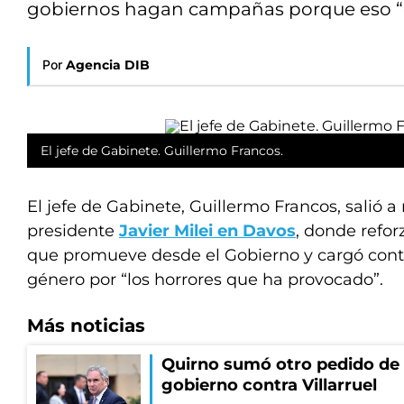
gobiernos hagan campañas porque eso “g
Por
Agencia DIB
El jefe de Gabinete. Guillermo Francos.
El jefe de Gabinete, Guillermo Francos, salió a 
presidente
Javier Milei en Davos
, donde reforz
que promueve desde el Gobierno y cargó contr
género por “los horrores que ha provocado”.
Más noticias
Quirno sumó otro pedido de 
gobierno contra Villarruel