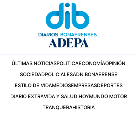
ÚLTIMAS NOTICIAS
POLÍTICA
ECONOMÍA
OPINIÓN
SOCIEDAD
POLICIALES
ADN BONAERENSE
ESTILO DE VIDA
MEDIOS
EMPRESAS
DEPORTES
DIARIO EXTRA
VIDA Y SALUD HOY
MUNDO MOTOR
TRANQUERA
HISTORIA