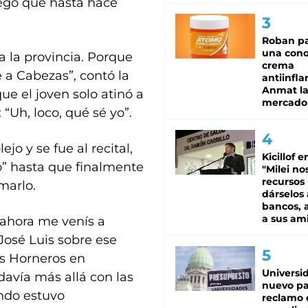
regó que hasta hace
Roban pa
una cono
da la provincia. Porque
crema
 a Cabezas”, contó la
antiinfla
Anmat la 
que el joven solo atinó a
mercado
 “Uh, loco, qué sé yo”.
jo y se fue al recital,
Kicillof e
o” hasta que finalmente
"Milei no
recursos
marlo.
dárselos 
bancos, a
a sus am
 y ahora me venís a
José Luis sobre ese
os Horneros en
Universi
odavía más allá con las
nuevo pa
ando estuvo
reclamo 