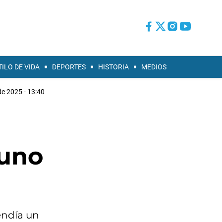
TILO DE VIDA
DEPORTES
HISTORIA
MEDIOS
de 2025 - 13:40
n
 uno
endía un