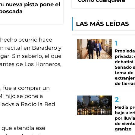
como cualquiera"
: nueva pista pone el
mboscada
LAS MÁS LEÍDAS
 hecho ocurrió hace
 recital en Baradero y
Propied
ar. Sin saberlo, el que
privada:
debatirá 
rantes de Los Horneros,
Senado s
tema de 
extranjer
de tierra
o, fue a comprar un
Mi hijo se pone a
 Gladys a Radio la Red
Media pr
bajo aler
por lluvi
de viento
ó que atendía ese
granizo