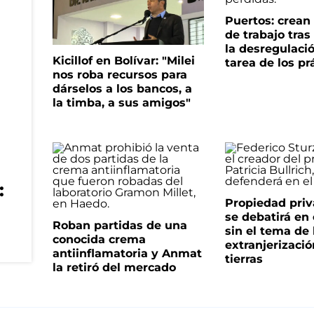
Puertos: crea
de trabajo tra
la desregulació
Kicillof en Bolívar: "Milei
tarea de los pr
nos roba recursos para
dárselos a los bancos, a
la timba, a sus amigos"
:
Propiedad priv
se debatirá en
Roban partidas de una
sin el tema de 
conocida crema
extranjerizaci
antiinflamatoria y Anmat
tierras
la retiró del mercado