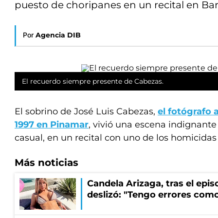
puesto de choripanes en un recital en Ba
Por
Agencia DIB
El recuerdo siempre presente de Cabezas.
El sobrino de José Luis Cabezas,
el fotógrafo 
1997 en Pinamar
, vivió una escena indignante
casual, en un recital con uno de los homicidas 
Más noticias
Candela Arizaga, tras el epi
deslizó: "Tengo errores como