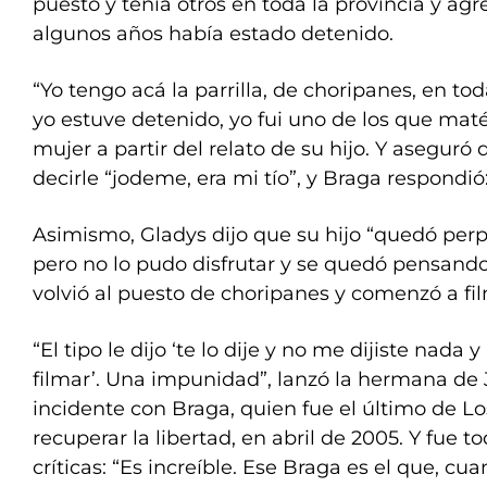
puesto y tenía otros en toda la provincia y ag
algunos años había estado detenido.
“Yo tengo acá la parrilla, de choripanes, en to
yo estuve detenido, yo fui uno de los que maté
mujer a partir del relato de su hijo. Y aseguró 
decirle “jodeme, era mi tío”, y Braga respondió:
Asimismo, Gladys dijo que su hijo “quedó perple
pero no lo pudo disfrutar y se quedó pensand
volvió al puesto de choripanes y comenzó a fil
“El tipo le dijo ‘te lo dije y no me dijiste nada
filmar’. Una impunidad”, lanzó la hermana de 
incidente con Braga, quien fue el último de L
recuperar la libertad, en abril de 2005. Y fue t
críticas: “Es increíble. Ese Braga es el que, cu