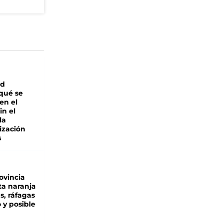
ad
 qué se
en el
in el
la
ización
s
ovincia
ta naranja
as, ráfagas
 y posible