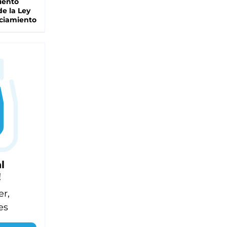
iento
de la Ley
ciamiento
l
!
er,
es