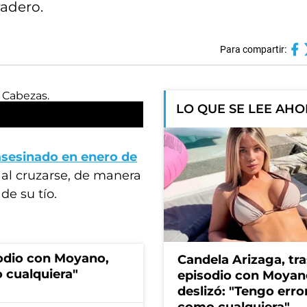
radero.
Para compartir:
LO QUE SE LEE AH
asesinado en enero de
 al cruzarse, de manera
de su tío.
sodio con Moyano,
Candela Arizaga, tra
 cualquiera"
episodio con Moyan
deslizó: "Tengo erro