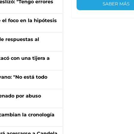
eslizó: "Tengo errores
SABER MÁS
el foco en la hipótesis
de respuestas al
tacó con una tijera a
yano: "No está todo
denado por abuso
cambian la cronología
rá acercarse a Candela