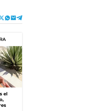
ORA
s el
o,
res