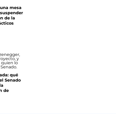
n una mesa
s suspender
n de la
ácticos
ada: qué
 el Senado
la
ón de