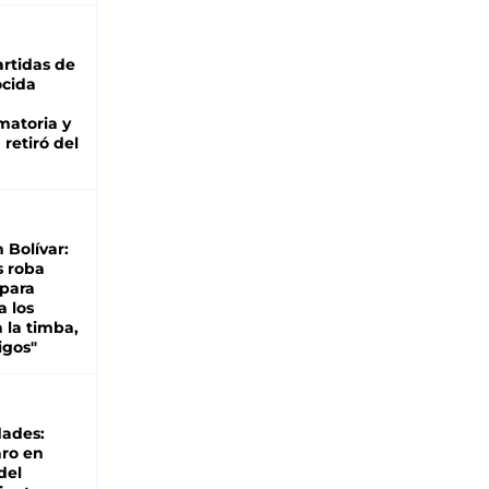
rtidas de
cida
matoria y
retiró del
n Bolívar:
s roba
 para
a los
 la timba,
igos"
dades:
ro en
del