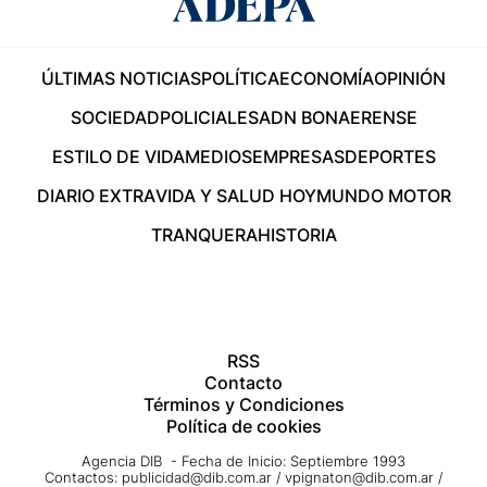
ÚLTIMAS NOTICIAS
POLÍTICA
ECONOMÍA
OPINIÓN
SOCIEDAD
POLICIALES
ADN BONAERENSE
ESTILO DE VIDA
MEDIOS
EMPRESAS
DEPORTES
DIARIO EXTRA
VIDA Y SALUD HOY
MUNDO MOTOR
TRANQUERA
HISTORIA
RSS
Contacto
Términos y Condiciones
Política de cookies
Agencia DIB - Fecha de Inicio: Septiembre 1993
Contactos:
publicidad@dib.com.ar
/
vpignaton@dib.com.ar
/