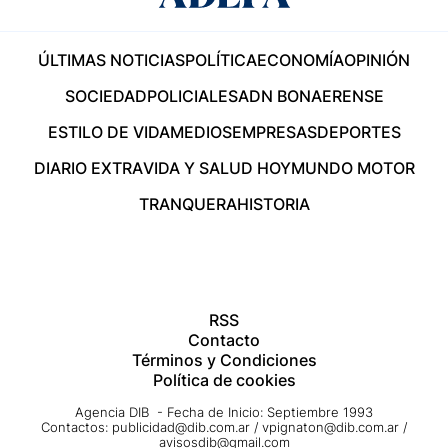
ÚLTIMAS NOTICIAS
POLÍTICA
ECONOMÍA
OPINIÓN
SOCIEDAD
POLICIALES
ADN BONAERENSE
ESTILO DE VIDA
MEDIOS
EMPRESAS
DEPORTES
DIARIO EXTRA
VIDA Y SALUD HOY
MUNDO MOTOR
TRANQUERA
HISTORIA
RSS
Contacto
Términos y Condiciones
Política de cookies
Agencia DIB - Fecha de Inicio: Septiembre 1993
Contactos:
publicidad@dib.com.ar
/
vpignaton@dib.com.ar
/
avisosdib@gmail.com