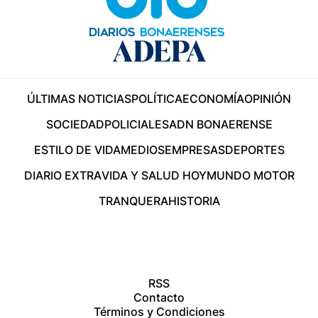
ÚLTIMAS NOTICIAS
POLÍTICA
ECONOMÍA
OPINIÓN
SOCIEDAD
POLICIALES
ADN BONAERENSE
ESTILO DE VIDA
MEDIOS
EMPRESAS
DEPORTES
DIARIO EXTRA
VIDA Y SALUD HOY
MUNDO MOTOR
TRANQUERA
HISTORIA
RSS
Contacto
Términos y Condiciones