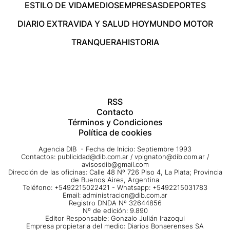
ESTILO DE VIDA
MEDIOS
EMPRESAS
DEPORTES
DIARIO EXTRA
VIDA Y SALUD HOY
MUNDO MOTOR
TRANQUERA
HISTORIA
RSS
Contacto
Términos y Condiciones
Política de cookies
Agencia DIB - Fecha de Inicio: Septiembre 1993
Contactos:
publicidad@dib.com.ar
/
vpignaton@dib.com.ar
/
avisosdib@gmail.com
Dirección de las oficinas: Calle 48 Nº 726 Piso 4, La Plata; Provincia
de Buenos Aires, Argentina
Teléfono: +5492215022421 - Whatsapp: +5492215031783
Email:
administracion@dib.com.ar
Registro DNDA Nº 32644856
Nº de edición: 9.890
Editor Responsable: Gonzalo Julián Irazoqui
Empresa propietaria del medio: Diarios Bonaerenses SA