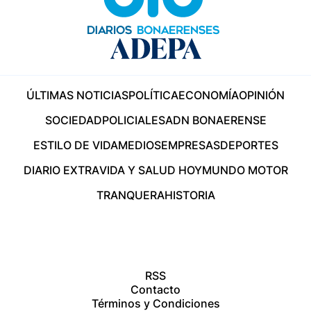
ÚLTIMAS NOTICIAS
POLÍTICA
ECONOMÍA
OPINIÓN
SOCIEDAD
POLICIALES
ADN BONAERENSE
ESTILO DE VIDA
MEDIOS
EMPRESAS
DEPORTES
DIARIO EXTRA
VIDA Y SALUD HOY
MUNDO MOTOR
TRANQUERA
HISTORIA
RSS
Contacto
Términos y Condiciones