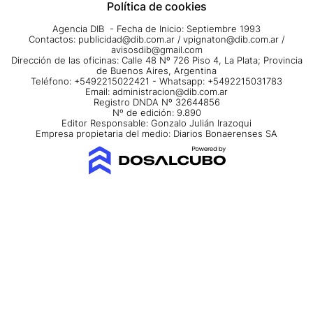
Política de cookies
Agencia DIB - Fecha de Inicio: Septiembre 1993
Contactos:
publicidad@dib.com.ar
/
vpignaton@dib.com.ar
/
avisosdib@gmail.com
Dirección de las oficinas: Calle 48 Nº 726 Piso 4, La Plata; Provincia
de Buenos Aires, Argentina
Teléfono: +5492215022421 - Whatsapp: +5492215031783
Email:
administracion@dib.com.ar
Registro DNDA Nº 32644856
Nº de edición: 9.890
Editor Responsable: Gonzalo Julián Irazoqui
Empresa propietaria del medio: Diarios Bonaerenses SA