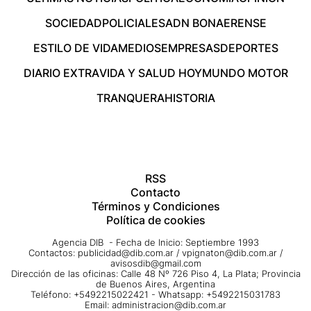
SOCIEDAD
POLICIALES
ADN BONAERENSE
ESTILO DE VIDA
MEDIOS
EMPRESAS
DEPORTES
DIARIO EXTRA
VIDA Y SALUD HOY
MUNDO MOTOR
TRANQUERA
HISTORIA
RSS
Contacto
Términos y Condiciones
Política de cookies
Agencia DIB - Fecha de Inicio: Septiembre 1993
Contactos:
publicidad@dib.com.ar
/
vpignaton@dib.com.ar
/
avisosdib@gmail.com
Dirección de las oficinas: Calle 48 Nº 726 Piso 4, La Plata; Provincia
de Buenos Aires, Argentina
Teléfono: +5492215022421 - Whatsapp: +5492215031783
Email:
administracion@dib.com.ar