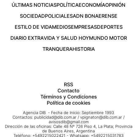
ÚLTIMAS NOTICIAS
POLÍTICA
ECONOMÍA
OPINIÓN
SOCIEDAD
POLICIALES
ADN BONAERENSE
ESTILO DE VIDA
MEDIOS
EMPRESAS
DEPORTES
DIARIO EXTRA
VIDA Y SALUD HOY
MUNDO MOTOR
TRANQUERA
HISTORIA
RSS
Contacto
Términos y Condiciones
Política de cookies
Agencia DIB - Fecha de Inicio: Septiembre 1993
Contactos:
publicidad@dib.com.ar
/
vpignaton@dib.com.ar
/
avisosdib@gmail.com
Dirección de las oficinas: Calle 48 Nº 726 Piso 4, La Plata; Provincia
de Buenos Aires, Argentina
Teléfono: +5492215022421 - Whatsapp: +5492215031783