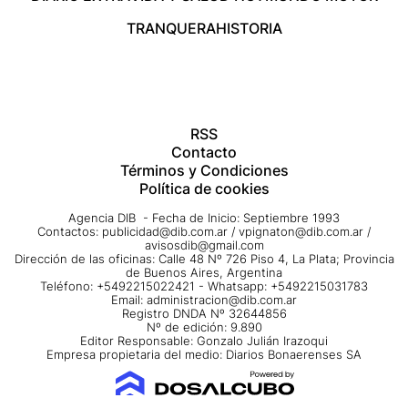
TRANQUERA
HISTORIA
RSS
Contacto
Términos y Condiciones
Política de cookies
Agencia DIB - Fecha de Inicio: Septiembre 1993
Contactos:
publicidad@dib.com.ar
/
vpignaton@dib.com.ar
/
avisosdib@gmail.com
Dirección de las oficinas: Calle 48 Nº 726 Piso 4, La Plata; Provincia
de Buenos Aires, Argentina
Teléfono: +5492215022421 - Whatsapp: +5492215031783
Email:
administracion@dib.com.ar
Registro DNDA Nº 32644856
Nº de edición: 9.890
Editor Responsable: Gonzalo Julián Irazoqui
Empresa propietaria del medio: Diarios Bonaerenses SA