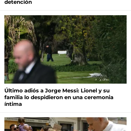
detención
Último adiós a Jorge Messi: Lionel y su
familia lo despidieron en una ceremonia
íntima