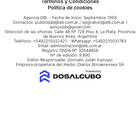
Términos y Condiciones
Política de cookies
Agencia DIB - Fecha de Inicio: Septiembre 1993
Contactos:
publicidad@dib.com.ar
/
vpignaton@dib.com.ar
/
avisosdib@gmail.com
Dirección de las oficinas: Calle 48 Nº 726 Piso 4, La Plata; Provincia
de Buenos Aires, Argentina
Teléfono: +5492215022421 - Whatsapp: +5492215031783
Email:
administracion@dib.com.ar
Registro DNDA Nº 32644856
Nº de edición: 9.890
Editor Responsable: Gonzalo Julián Irazoqui
Empresa propietaria del medio: Diarios Bonaerenses SA