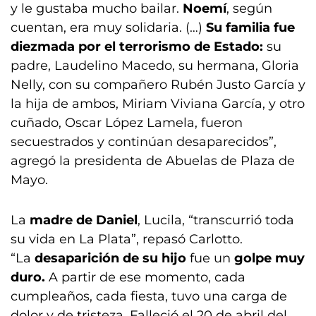
y le gustaba mucho bailar.
Noemí
, según
cuentan, era muy solidaria. (…)
Su familia fue
diezmada por el terrorismo de Estado:
su
padre, Laudelino Macedo, su hermana, Gloria
Nelly, con su compañero Rubén Justo García y
la hija de ambos, Miriam Viviana García, y otro
cuñado, Oscar López Lamela, fueron
secuestrados y continúan desaparecidos”,
agregó la presidenta de Abuelas de Plaza de
Mayo.
La
madre de Daniel
, Lucila, “transcurrió toda
su vida en La Plata”, repasó Carlotto.
“La
desaparición de su hijo
fue un
golpe muy
duro.
A partir de ese momento, cada
cumpleaños, cada fiesta, tuvo una carga de
dolor y de tristeza. Falleció el 20 de abril del