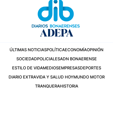
ÚLTIMAS NOTICIAS
POLÍTICA
ECONOMÍA
OPINIÓN
SOCIEDAD
POLICIALES
ADN BONAERENSE
ESTILO DE VIDA
MEDIOS
EMPRESAS
DEPORTES
DIARIO EXTRA
VIDA Y SALUD HOY
MUNDO MOTOR
TRANQUERA
HISTORIA