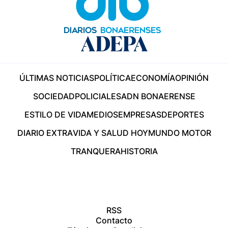
ÚLTIMAS NOTICIAS
POLÍTICA
ECONOMÍA
OPINIÓN
SOCIEDAD
POLICIALES
ADN BONAERENSE
ESTILO DE VIDA
MEDIOS
EMPRESAS
DEPORTES
DIARIO EXTRA
VIDA Y SALUD HOY
MUNDO MOTOR
TRANQUERA
HISTORIA
RSS
Contacto