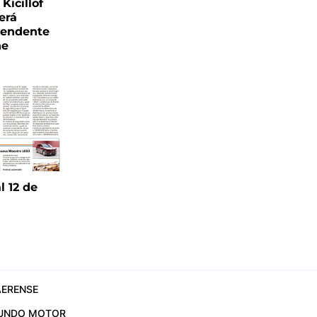
Kicillof
erá
tendente
ne
l 12 de
6
ERENSE
UNDO MOTOR