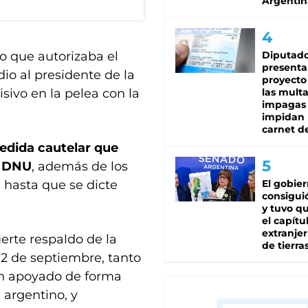
Argentin
Diputado
ulo que autorizaba el
presenta
dio al presidente de la
proyecto
las mult
isivo en la pelea con la
impagas
impidan 
carnet d
edida cautelar que
l DNU
, además de los
El gobie
 hasta que se dicte
consiguió
y tuvo qu
el capítu
extranjer
erte respaldo de la
de tierra
12 de septiembre, tanto
an apoyado de forma
 argentino, y