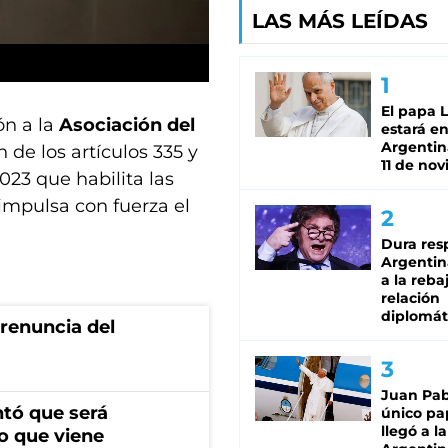
LAS MÁS LEÍDAS
El papa 
ón a la
Asociación del
estará en
Argentina
 de los artículos 335 y
11 de no
23 que habilita las
impulsa con fuerza el
Dura res
Argentina
a la reba
relación
diplomát
renuncia del
Juan Pabl
ntó que será
único pa
llegó a la
o que viene