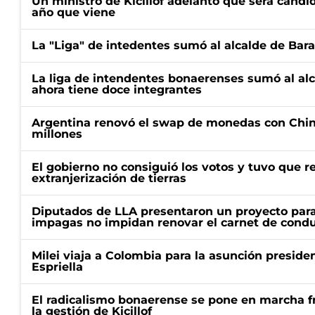
Un ministro de Kicillof adelantó que será candi
año que viene
La "Liga" de intedentes sumó al alcalde de Bar
La liga de intendentes bonaerenses sumó al al
ahora tiene doce integrantes
Argentina renovó el swap de monedas con Chin
millones
El gobierno no consiguió los votos y tuvo que ret
extranjerización de tierras
Diputados de LLA presentaron un proyecto para
impagas no impidan renovar el carnet de condu
Milei viaja a Colombia para la asunción preside
Espriella
El radicalismo bonaerense se pone en marcha fr
la gestión de Kicillof