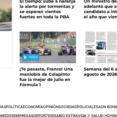
El tiempo: sube a naranja
Un ministro de 
la alerta por tormentas y
adelantó que s
se esperan vientos
candidato a in
fuertes en toda la PBA
el año que vie
VIDEO
¡Te pasaste, Franco! Una
Semana del 6 a
maniobra de Colapinto
agosto de 202
fue la mejor de julio en
Fórmula 1
IAS
POLÍTICA
ECONOMÍA
OPINIÓN
SOCIEDAD
POLICIALES
ADN BONA
MEDIOS
EMPRESAS
DEPORTES
DIARIO EXTRA
VIDA Y SALUD HOY
M