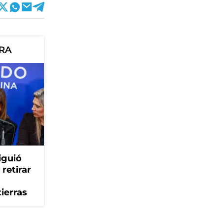
ORA
iguió
retirar
tierras