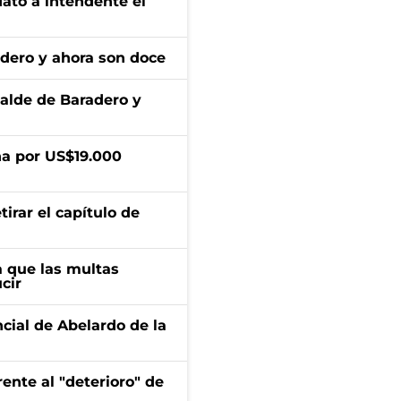
dato a intendente el
adero y ahora son doce
calde de Baradero y
a por US$19.000
irar el capítulo de
 que las multas
cir
ncial de Abelardo de la
ente al "deterioro" de