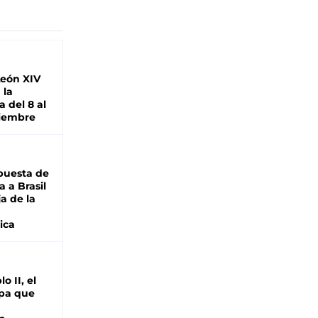
León XIV
 la
 del 8 al
viembre
puesta de
 a Brasil
ja de la
ica
o II, el
pa que