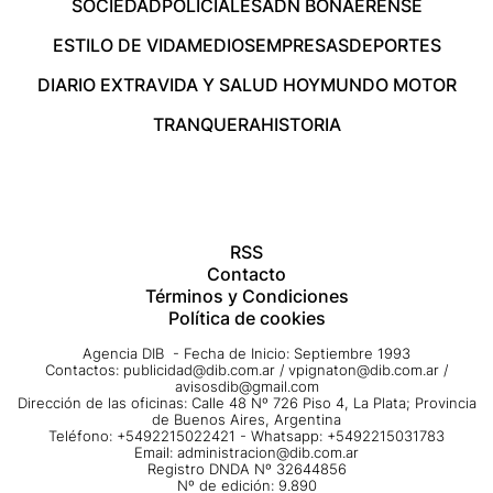
SOCIEDAD
POLICIALES
ADN BONAERENSE
ESTILO DE VIDA
MEDIOS
EMPRESAS
DEPORTES
DIARIO EXTRA
VIDA Y SALUD HOY
MUNDO MOTOR
TRANQUERA
HISTORIA
RSS
Contacto
Términos y Condiciones
Política de cookies
Agencia DIB - Fecha de Inicio: Septiembre 1993
Contactos:
publicidad@dib.com.ar
/
vpignaton@dib.com.ar
/
avisosdib@gmail.com
Dirección de las oficinas: Calle 48 Nº 726 Piso 4, La Plata; Provincia
de Buenos Aires, Argentina
Teléfono: +5492215022421 - Whatsapp: +5492215031783
Email:
administracion@dib.com.ar
Registro DNDA Nº 32644856
Nº de edición: 9.890