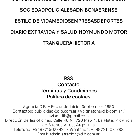
SOCIEDAD
POLICIALES
ADN BONAERENSE
ESTILO DE VIDA
MEDIOS
EMPRESAS
DEPORTES
DIARIO EXTRA
VIDA Y SALUD HOY
MUNDO MOTOR
TRANQUERA
HISTORIA
RSS
Contacto
Términos y Condiciones
Política de cookies
Agencia DIB - Fecha de Inicio: Septiembre 1993
Contactos:
publicidad@dib.com.ar
/
vpignaton@dib.com.ar
/
avisosdib@gmail.com
Dirección de las oficinas: Calle 48 Nº 726 Piso 4, La Plata; Provincia
de Buenos Aires, Argentina
Teléfono: +5492215022421 - Whatsapp: +5492215031783
Email:
administracion@dib.com.ar