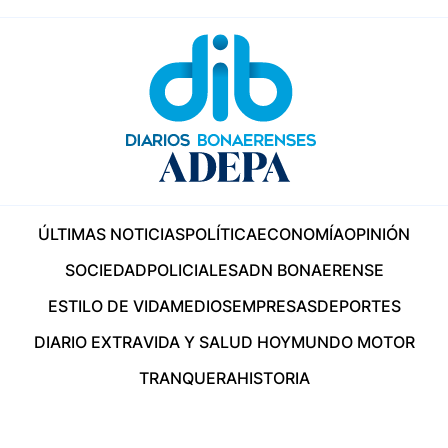
ÚLTIMAS NOTICIAS
POLÍTICA
ECONOMÍA
OPINIÓN
SOCIEDAD
POLICIALES
ADN BONAERENSE
ESTILO DE VIDA
MEDIOS
EMPRESAS
DEPORTES
DIARIO EXTRA
VIDA Y SALUD HOY
MUNDO MOTOR
TRANQUERA
HISTORIA