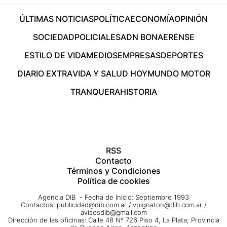
ÚLTIMAS NOTICIAS
POLÍTICA
ECONOMÍA
OPINIÓN
SOCIEDAD
POLICIALES
ADN BONAERENSE
ESTILO DE VIDA
MEDIOS
EMPRESAS
DEPORTES
DIARIO EXTRA
VIDA Y SALUD HOY
MUNDO MOTOR
TRANQUERA
HISTORIA
RSS
Contacto
Términos y Condiciones
Política de cookies
Agencia DIB - Fecha de Inicio: Septiembre 1993
Contactos:
publicidad@dib.com.ar
/
vpignaton@dib.com.ar
/
avisosdib@gmail.com
Dirección de las oficinas: Calle 48 Nº 726 Piso 4, La Plata; Provincia