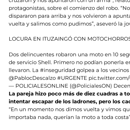
cruzaron y nos apuntaron con un arma”, relató
protagonistas, sobre el comienzo del robo. “No
dispararon para arriba y nos volvieron a apunta
vuelta y salimos como pudimos”, aseveró la jo
LOCURA EN ITUZAINGÓ CON MOTOCHORROS
Dos delincuentes robaron una moto en 10 seg
de servicio Shell. Primero no podían ponerla 
llevaron. La
#inseguridad
golpea a los vecino
@PablocDescalzo
#URGENTE
pic.twitter.co
— POLICIALESONLINE (@PolicialesON)
Decem
La pareja hizo poco más de diez cuadras a t
intentar escapar de los ladrones, pero los c
“En un momento nos dimos vuelta y vimos que
importaba nada, querían la moto a toda costa”,