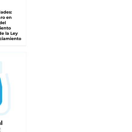
dades:
ro en
del
iento
de la Ley
ciamiento
l
!