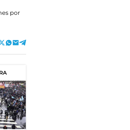
enes por
ORA