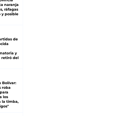
ovincia
ta naranja
as, ráfagas
 y posible
rtidas de
cida
matoria y
retiró del
n Bolívar:
s roba
 para
a los
 la timba,
igos"