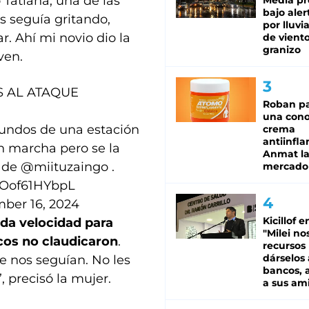
 Tatiana, una de las
Media pr
bajo aler
s seguía gritando,
por lluvi
r. Ahí mi novio dio la
de viento
granizo
ven.
 AL ATAQUE
Roban pa
una cono
undos de una estación
crema
antiinfla
en marcha pero se la
Anmat la 
s de
@miituzaingo
.
mercado
m/Oof61HYbpL
ber 16, 2024
Kicillof e
oda velocidad para
"Milei no
acos no claudicaron
.
recursos
dárselos 
 nos seguían. No les
bancos, a
 precisó la mujer.
a sus am