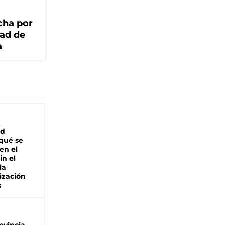
cha por
dad de
a
ad
 qué se
en el
in el
la
ización
s