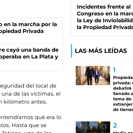
Incidentes frente al
Congreso en la mar
la Ley de Inviolabili
o en la marcha por la
la Propiedad Privad
ropiedad Privada
re cayó una banda de
LAS MÁS LEÍDAS
operaba en La Plata y
Propied
privada:
guridad del local de
debatirá 
una de las víctimas, el
Senado s
tema de 
kilómetro antes.
extranjer
de tierra
entendíamos qué era lo
tos. Hasta que se