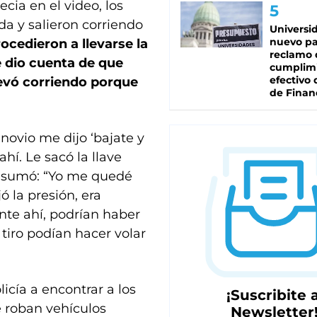
ecia en el video, los
da y salieron corriendo
Universi
nuevo pa
ocedieron a llevarse la
reclamo 
e dio cuenta de que
cumplim
efectivo 
llevó corriendo porque
de Finan
novio me dijo ‘bajate y
ahí. Le sacó la llave
 Y sumó: “Yo me quedé
ó la presión, era
te ahí, podrían haber
 tiro podían hacer volar
icía a encontrar a los
¡Suscribite a
 roban vehículos
Newsletter