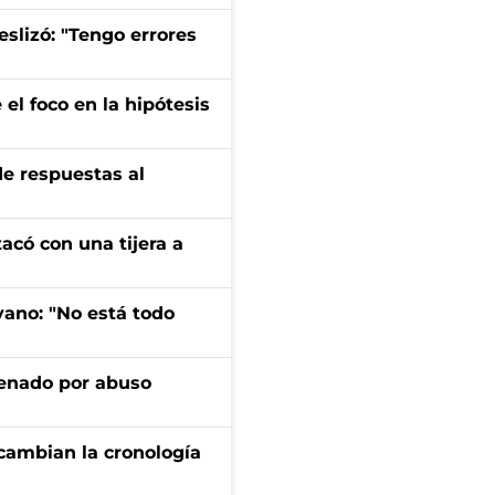
eslizó: "Tengo errores
el foco en la hipótesis
de respuestas al
tacó con una tijera a
yano: "No está todo
denado por abuso
cambian la cronología