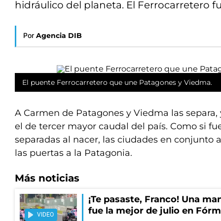
hidráulico del planeta. El Ferrocarretero f
Por
Agencia DIB
El puente Ferrocarretero que une Patagones y Viedma.
A Carmen de Patagones y Viedma las separa, y 
el de tercer mayor caudal del país. Como si 
separadas al nacer, las ciudades en conjunto
las puertas a la Patagonia.
Más noticias
¡Te pasaste, Franco! Una ma
fue la mejor de julio en Fórm
VIDEO