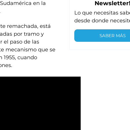
Newsletter
 Sudamérica en la
.
Lo que necesitas sab
desde donde necesit
nte remachada, está
ladas por tramo y
SABER MÁS
r el paso de las
ste mecanismo que se
n 1955, cuando
ones.