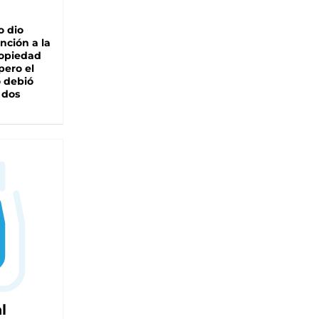
o dio
nción a la
ropiedad
pero el
 debió
 dos
l