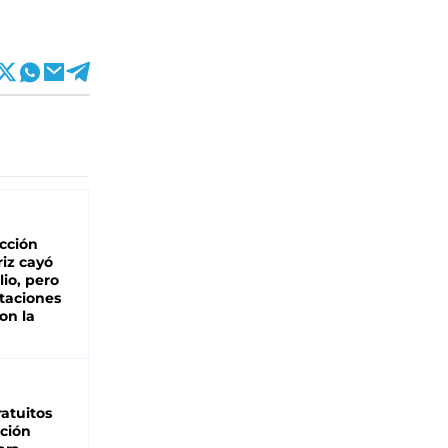
cción
iz cayó
lio, pero
rtaciones
on la
d
atuitos
ción