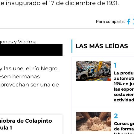
ue inaugurado el 17 de diciembre de 1931.
Para compartir:
LAS MÁS LEÍDAS
las une, el río Negro,
La produ
fuesen hermanas
automotr
16% en ju
 aprovechan ser una de
las expo
sostuvier
activida
niobra de Colapinto
Cursos gr
ula 1
de forma