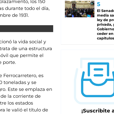
lazamiento, los 150
s durante todo el día,
El Senad
mbre de 1931.
media sa
ley de p
privada, 
Gobierno
ceder en
capítulos
ionó la vida social y
trata de una estructura
óvil que permite el
 porte.
Ferrocarretero, es
0 toneladas y se
gro. Este se emplaza en
de la corriente de
tre los estados
a le valió el título de
¡Suscribite a