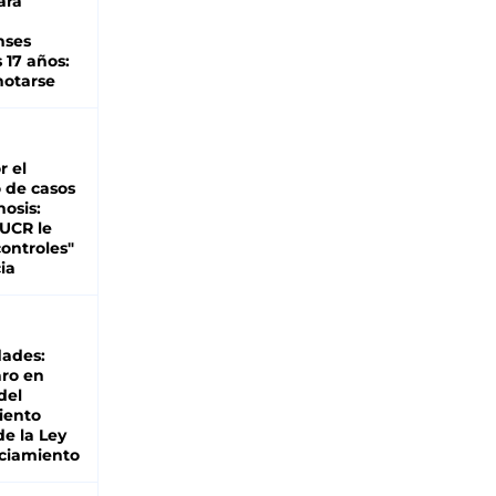
ara
nses
 17 años:
otarse
r el
 de casos
nosis:
 UCR le
ontroles"
ia
dades:
ro en
del
iento
de la Ley
ciamiento