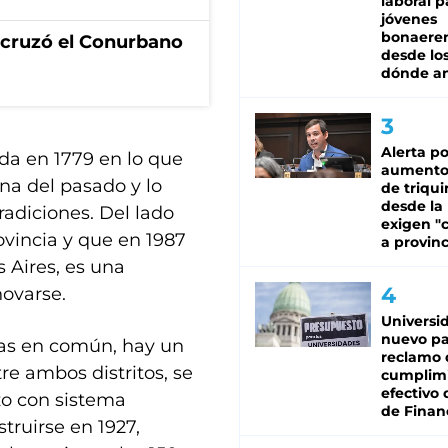
laboral p
jóvenes
bonaere
I cruzó el Conurbano
desde los
dónde an
Alerta po
da en 1779 en lo que
aumento
ana del pasado y lo
de triqui
desde la
tradiciones. Del lado
exigen "c
ovincia y que en 1987
a provinc
 Aires, es una
novarse.
Universi
nuevo pa
ias en común, hay un
reclamo 
re ambos distritos, se
cumplim
efectivo 
zo con sistema
de Finan
truirse en 1927,