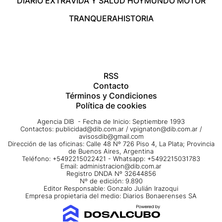
DIARIO EXTRA
VIDA Y SALUD HOY
MUNDO MOTOR
TRANQUERA
HISTORIA
RSS
Contacto
Términos y Condiciones
Política de cookies
Agencia DIB - Fecha de Inicio: Septiembre 1993
Contactos:
publicidad@dib.com.ar
/
vpignaton@dib.com.ar
/
avisosdib@gmail.com
Dirección de las oficinas: Calle 48 Nº 726 Piso 4, La Plata; Provincia
de Buenos Aires, Argentina
Teléfono: +5492215022421 - Whatsapp: +5492215031783
Email:
administracion@dib.com.ar
Registro DNDA Nº 32644856
Nº de edición: 9.890
Editor Responsable: Gonzalo Julián Irazoqui
Empresa propietaria del medio: Diarios Bonaerenses SA