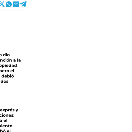
o dio
nción a la
ropiedad
pero el
 debió
 dos
 exprés y
ciones:
á el
miento
bó el