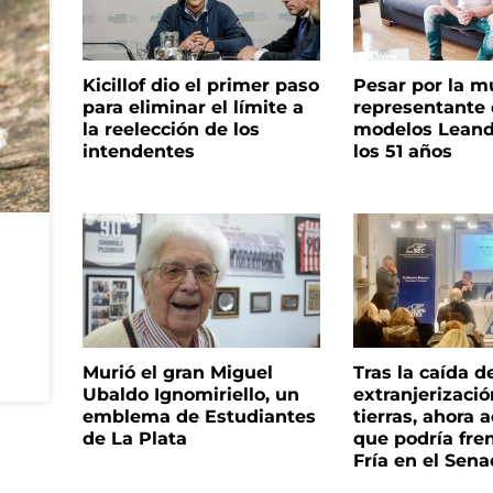
Kicillof dio el primer paso
Pesar por la m
para eliminar el límite a
representante
la reelección de los
modelos Leand
intendentes
los 51 años
Murió el gran Miguel
Tras la caída d
Ubaldo Ignomiriello, un
extranjerizaci
emblema de Estudiantes
tierras, ahora 
de La Plata
que podría fre
Fría en el Sen