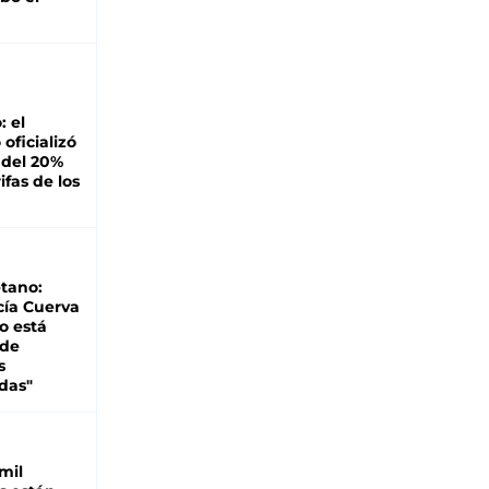
: el
oficializó
 del 20%
ifas de los
tano:
cía Cuerva
o está
 de
s
das"
mil