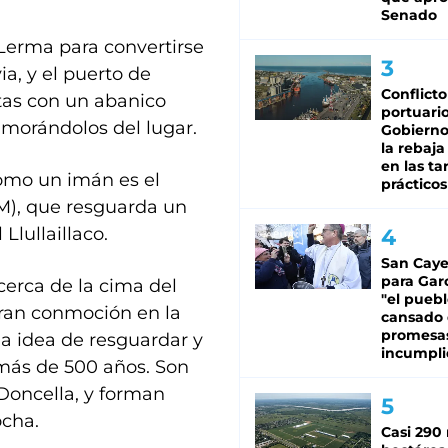
Senado
Lerma para convertirse
ia, y el puerto de
Conflicto
stas con un abanico
portuario
morándolos del lugar.
Gobierno 
la rebaja
en las tar
como un imán es el
prácticos
), que resguarda un
Llullaillaco.
San Caye
para Gar
cerca de la cima del
"el puebl
gran conmoción en la
cansado
promesa
la idea de resguardar y
incumpli
más de 500 años. Son
 Doncella, y forman
ocha.
Casi 290 