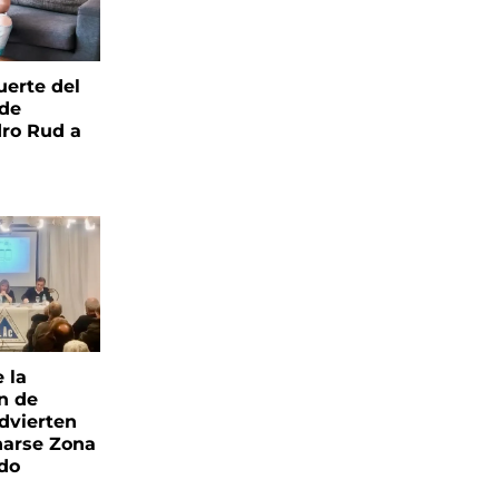
uerte del
 de
ro Rud a
e la
ón de
advierten
narse Zona
ado