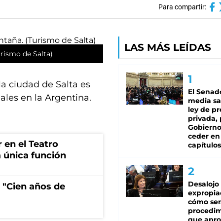
Para compartir:
LAS MÁS LEÍDAS
rismo de Salta)
la ciudad de Salta es
El Senad
ales en la Argentina.
media sa
ley de p
privada, 
Gobierno
ceder en
r en el Teatro
capítulos
 única función
Desalojo
 "Cien años de
expropia
cómo ser
procedi
que apro