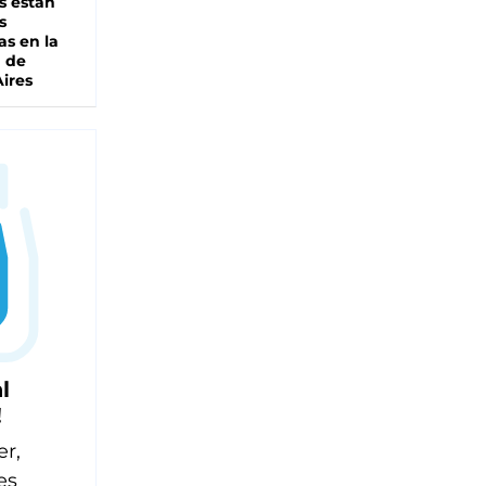
s están
s
as en la
a de
ires
l
!
er,
es