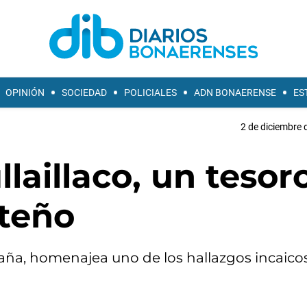
OPINIÓN
SOCIEDAD
POLICIALES
ADN BONAERENSE
ES
2 de diciembre 
llaillaco, un tesor
lteño
aña, homenajea uno de los hallazgos incaic