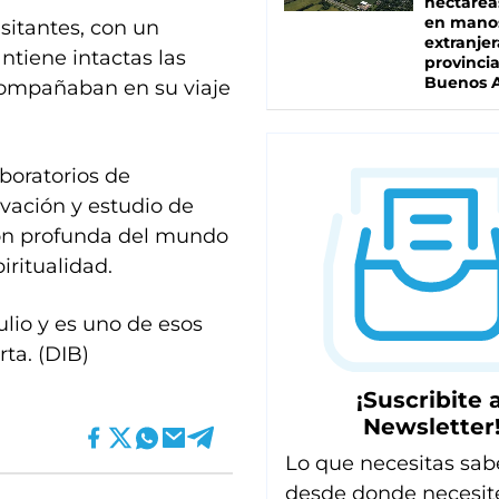
hectárea
en mano
sitantes, con un
extranjer
tiene intactas las
provinci
Buenos A
compañaban en su viaje
boratorios de
rvación y estudio de
ón profunda del mundo
iritualidad.
ulio y es uno de esos
rta. (DIB)
¡Suscribite a
Newsletter
Lo que necesitas sab
desde donde necesit