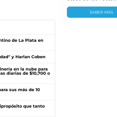
SABER MÁS
ntino de La Plata en
edad" y Harlan Coben
inería en la nube para
as diarias de $10,700 o
para sus más de 10
ipropósito que tanto