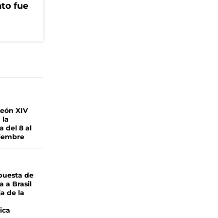
to fue
León XIV
 la
 del 8 al
viembre
puesta de
 a Brasil
ja de la
ica