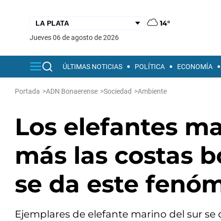
14°
jueves 06 de agosto de 2026
ÚLTIMAS NOTICIAS
POLÍTICA
ECONOMÍA
Portada
>
ADN Bonaerense
>
Sociedad
>
Ambiente
Los elefantes ma
más las costas 
se da este fenó
Ejemplares de elefante marino del sur se d