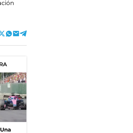
ación
ORA
 Una