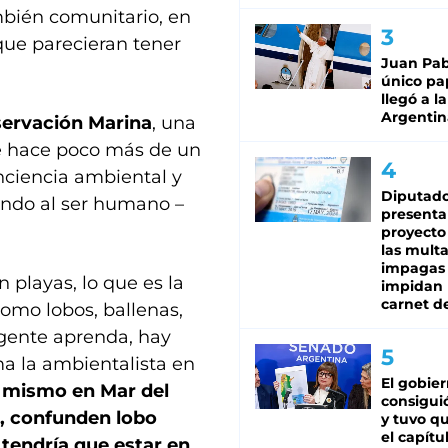
ambién comunitario, en
ue parecieran tener
Juan Pabl
único pa
llegó a la
Argentin
servación Marina
, una
de hace poco más de un
nciencia ambiental y
Diputado
yendo al ser humano –
presenta
proyecto
las mult
impagas
playas, lo que es la
impidan 
carnet d
como lobos, ballenas,
 gente aprenda, hay
ma la ambientalista en
El gobie
 mismo en Mar del
consiguió
a, confunden lobo
y tuvo qu
el capítu
tendría que estar en