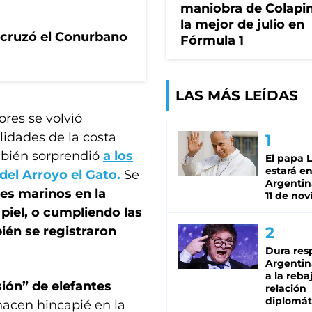
maniobra de Colapin
la mejor de julio en
I cruzó el Conurbano
Fórmula 1
LAS MÁS LEÍDAS
res se volvió
lidades de la costa
ambién sorprendió
a los
El papa 
estará en
 del Arroyo el Gato.
Se
Argentina
tes marinos en la
11 de no
iel, o cumpliendo las
ién se registraron
Dura res
Argentina
a la reba
ión” de elefantes
relación
diplomát
hacen hincapié en la