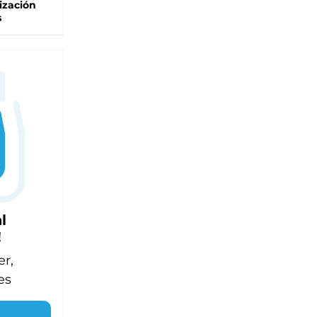
ización
s
l
!
er,
es