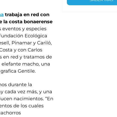
na
trabaja en red
con
de la costa bonaerense
os eventos y especies
 Fundación Ecológica
ell, Pinamar y Cariló,
 Costa y con Carlos
 en red y tratamos de
un elefante macho, una
grafica Gentile.
nos durante la
ay cada vez más, y una
ducen nacimientos. “En
entos de los cuales
 cachorros