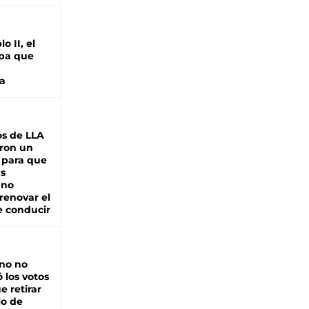
o II, el
pa que
a
s de LLA
ron un
 para que
as
 no
renovar el
e conducir
rno no
 los votos
e retirar
lo de