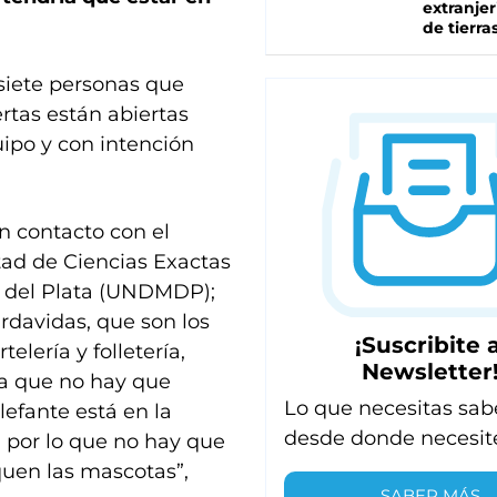
extranjer
de tierra
siete personas que
ertas están abiertas
ipo y con intención
n contacto con el
tad de Ciencias Exactas
r del Plata (UNDMDP);
ardavidas, que son los
¡Suscribite a
elería y folletería,
Newsletter
a que no hay que
Lo que necesitas sab
lefante está en la
desde donde necesit
 por lo que no hay que
rquen las mascotas”,
SABER MÁS