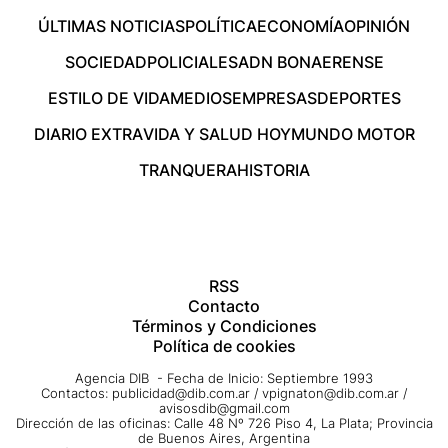
ÚLTIMAS NOTICIAS
POLÍTICA
ECONOMÍA
OPINIÓN
SOCIEDAD
POLICIALES
ADN BONAERENSE
ESTILO DE VIDA
MEDIOS
EMPRESAS
DEPORTES
DIARIO EXTRA
VIDA Y SALUD HOY
MUNDO MOTOR
TRANQUERA
HISTORIA
RSS
Contacto
Términos y Condiciones
Política de cookies
Agencia DIB - Fecha de Inicio: Septiembre 1993
Contactos:
publicidad@dib.com.ar
/
vpignaton@dib.com.ar
/
avisosdib@gmail.com
Dirección de las oficinas: Calle 48 Nº 726 Piso 4, La Plata; Provincia
de Buenos Aires, Argentina