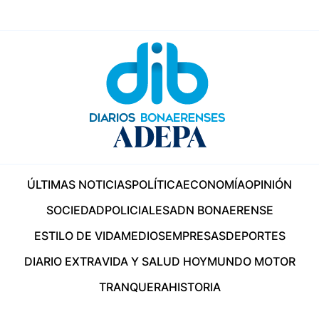
ÚLTIMAS NOTICIAS
POLÍTICA
ECONOMÍA
OPINIÓN
SOCIEDAD
POLICIALES
ADN BONAERENSE
ESTILO DE VIDA
MEDIOS
EMPRESAS
DEPORTES
DIARIO EXTRA
VIDA Y SALUD HOY
MUNDO MOTOR
TRANQUERA
HISTORIA