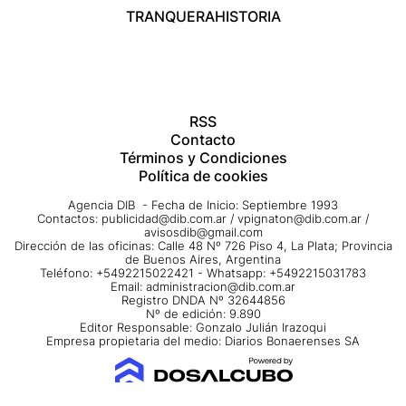
TRANQUERA
HISTORIA
RSS
Contacto
Términos y Condiciones
Política de cookies
Agencia DIB - Fecha de Inicio: Septiembre 1993
Contactos:
publicidad@dib.com.ar
/
vpignaton@dib.com.ar
/
avisosdib@gmail.com
Dirección de las oficinas: Calle 48 Nº 726 Piso 4, La Plata; Provincia
de Buenos Aires, Argentina
Teléfono: +5492215022421 - Whatsapp: +5492215031783
Email:
administracion@dib.com.ar
Registro DNDA Nº 32644856
Nº de edición: 9.890
Editor Responsable: Gonzalo Julián Irazoqui
Empresa propietaria del medio: Diarios Bonaerenses SA