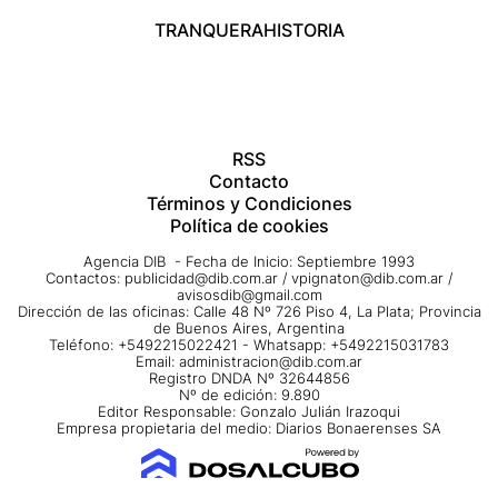
TRANQUERA
HISTORIA
RSS
Contacto
Términos y Condiciones
Política de cookies
Agencia DIB - Fecha de Inicio: Septiembre 1993
Contactos:
publicidad@dib.com.ar
/
vpignaton@dib.com.ar
/
avisosdib@gmail.com
Dirección de las oficinas: Calle 48 Nº 726 Piso 4, La Plata; Provincia
de Buenos Aires, Argentina
Teléfono: +5492215022421 - Whatsapp: +5492215031783
Email:
administracion@dib.com.ar
Registro DNDA Nº 32644856
Nº de edición: 9.890
Editor Responsable: Gonzalo Julián Irazoqui
Empresa propietaria del medio: Diarios Bonaerenses SA