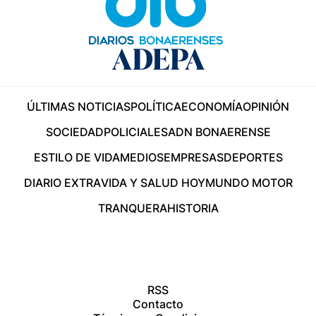
ÚLTIMAS NOTICIAS
POLÍTICA
ECONOMÍA
OPINIÓN
SOCIEDAD
POLICIALES
ADN BONAERENSE
ESTILO DE VIDA
MEDIOS
EMPRESAS
DEPORTES
DIARIO EXTRA
VIDA Y SALUD HOY
MUNDO MOTOR
TRANQUERA
HISTORIA
RSS
Contacto