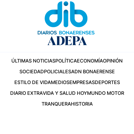
ÚLTIMAS NOTICIAS
POLÍTICA
ECONOMÍA
OPINIÓN
SOCIEDAD
POLICIALES
ADN BONAERENSE
ESTILO DE VIDA
MEDIOS
EMPRESAS
DEPORTES
DIARIO EXTRA
VIDA Y SALUD HOY
MUNDO MOTOR
TRANQUERA
HISTORIA