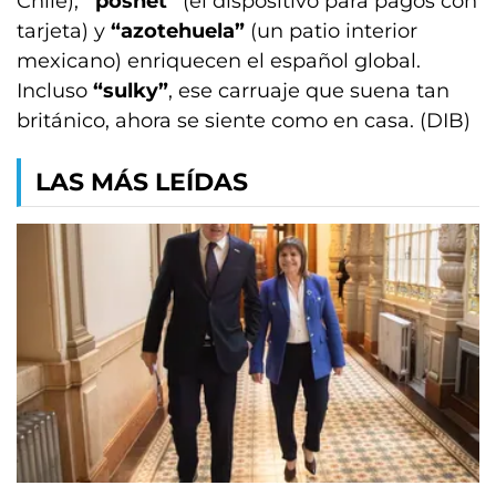
Chile),
“posnet”
(el dispositivo para pagos con
tarjeta) y
“azotehuela”
(un patio interior
mexicano) enriquecen el español global.
Incluso
“sulky”
, ese carruaje que suena tan
británico, ahora se siente como en casa. (DIB)
LAS MÁS LEÍDAS