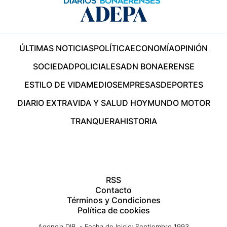
ÚLTIMAS NOTICIAS
POLÍTICA
ECONOMÍA
OPINIÓN
SOCIEDAD
POLICIALES
ADN BONAERENSE
ESTILO DE VIDA
MEDIOS
EMPRESAS
DEPORTES
DIARIO EXTRA
VIDA Y SALUD HOY
MUNDO MOTOR
TRANQUERA
HISTORIA
RSS
Contacto
Términos y Condiciones
Política de cookies
Agencia DIB - Fecha de Inicio: Septiembre 1993