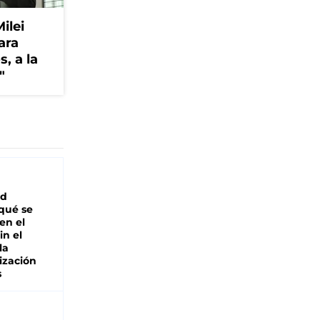
Milei
ara
, a la
"
ad
 qué se
en el
in el
la
ización
s