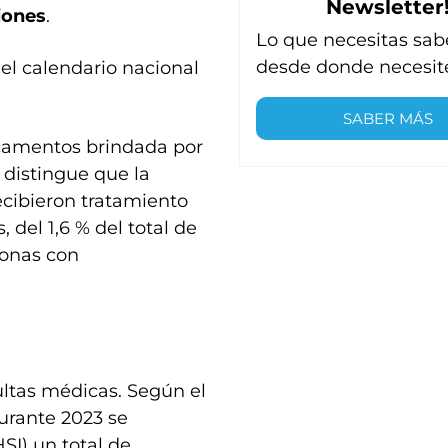
Newsletter
iones
.
Lo que necesitas sab
desde donde necesit
el calendario nacional
SABER MÁS
icamentos brindada por
 distingue que la
ecibieron tratamiento
, del 1,6 % del total de
sonas con
ultas médicas. Según el
urante 2023 se
HSI) un total de