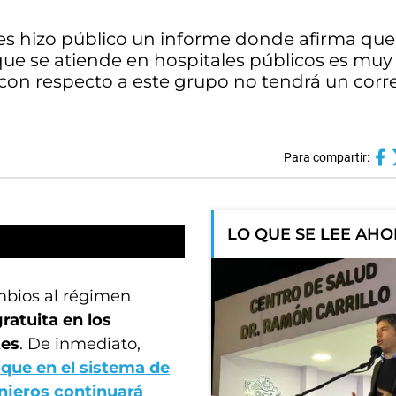
res hizo público un informe donde afirma que
ue se atiende en hospitales públicos es muy 
a con respecto a este grupo no tendrá un corr
Para compartir:
LO QUE SE LEE AH
mbios al régimen
gratuita en los
tes
. De inmediato,
ó que
en el sistema de
anjeros continuará