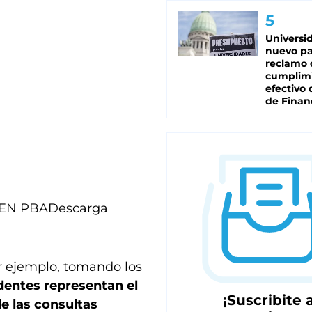
Universi
nuevo pa
reclamo 
cumplim
efectivo 
de Finan
 EN PBA
Descarga
or ejemplo, tomando los
identes representan el
¡Suscribite a
de las consultas