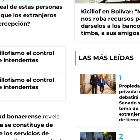
real de estas personas
Kicillof en Bolívar: "
 que los extranjeros
nos roba recursos p
percepción?
dárselos a los bancos
timba, a sus amigos
illofismo el control
LAS MÁS LEÍDAS
de intendentes
illofismo el control
Propied
de intendentes
privada:
debatirá 
Senado s
tema de 
extranjer
lud bonaerense
revela
de tierra
ia se constituye de
 los servicios de