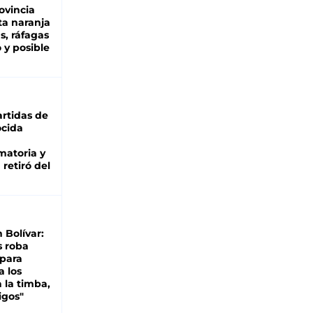
ovincia
ta naranja
as, ráfagas
 y posible
rtidas de
cida
matoria y
retiró del
n Bolívar:
s roba
 para
a los
 la timba,
igos"