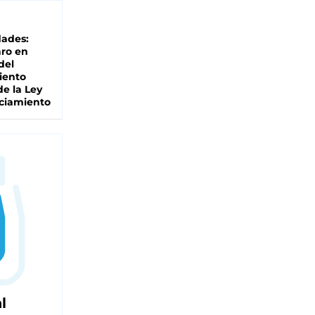
dades:
ro en
del
iento
de la Ley
ciamiento
l