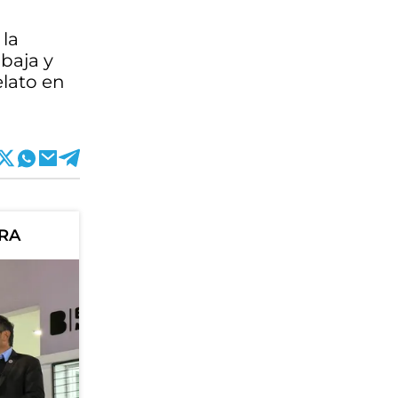
 la
baja y
elato en
ORA