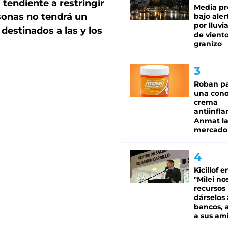
tendiente a restringir
Media pr
sonas no tendrá un
bajo aler
por lluvi
 destinados a las y los
de viento
granizo
Roban pa
una cono
crema
antiinfla
Anmat la 
mercado
Kicillof e
"Milei no
recursos
dárselos 
bancos, a
a sus am