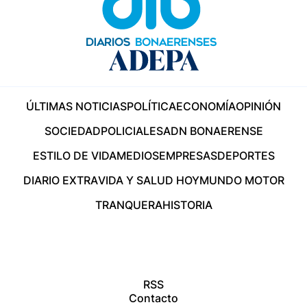
ÚLTIMAS NOTICIAS
POLÍTICA
ECONOMÍA
OPINIÓN
SOCIEDAD
POLICIALES
ADN BONAERENSE
ESTILO DE VIDA
MEDIOS
EMPRESAS
DEPORTES
DIARIO EXTRA
VIDA Y SALUD HOY
MUNDO MOTOR
TRANQUERA
HISTORIA
RSS
Contacto