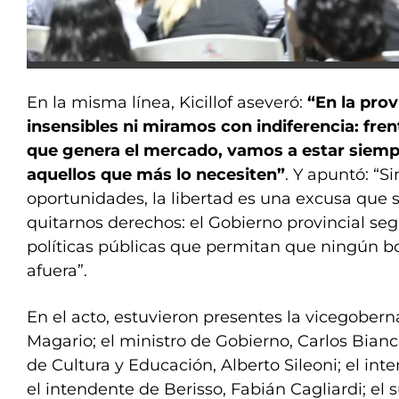
En la misma línea, Kicillof aseveró:
“En la pro
insensibles ni miramos con indiferencia: fren
que genera el mercado, vamos a estar sie
aquellos que más lo necesiten”
. Y apuntó: “S
oportunidades, la libertad es una excusa que s
quitarnos derechos: el Gobierno provincial seg
políticas públicas que permitan que ningún 
afuera”.
En el acto, estuvieron presentes la vicegober
Magario; el ministro de Gobierno, Carlos Bianco
de Cultura y Educación, Alberto Sileoni; el inte
el intendente de Berisso, Fabián Cagliardi; el 