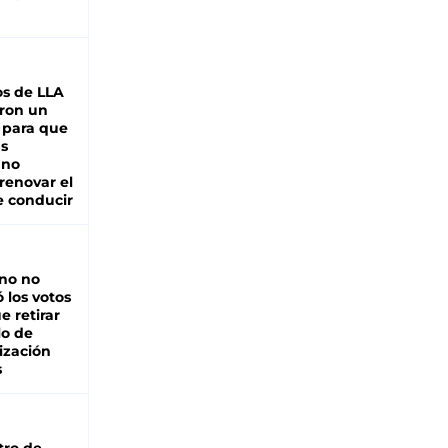
s de LLA
ron un
 para que
as
 no
renovar el
e conducir
rno no
 los votos
e retirar
lo de
ización
s