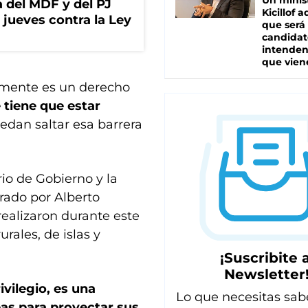
Un minis
 del MDF y del PJ
Kicillof 
jueves contra la Ley
que será
candidat
intenden
que vien
almente es un derecho
 tiene que estar
edan saltar esa barrera
rio de Gobierno y la
rado por Alberto
realizaron durante este
rales, de islas y
¡Suscribite a
Newsletter
vilegio, es una
Lo que necesitas sab
bas para proyectar sus