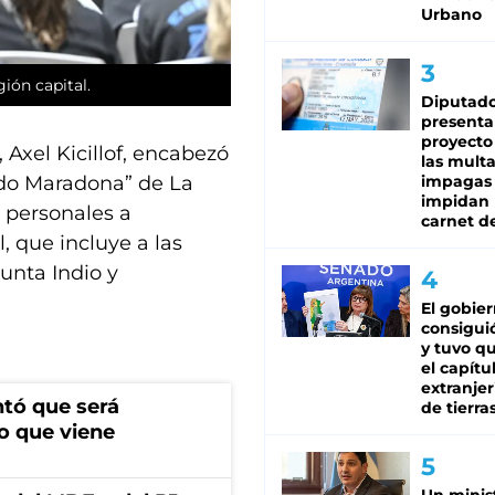
Urbano
ión capital.
Diputado
presenta
proyecto
 Axel Kicillof, encabezó
las mult
impagas
ndo Maradona” de La
impidan 
 personales a
carnet d
, que incluye a las
unta Indio y
El gobie
consiguió
y tuvo qu
el capítu
extranjer
ntó que será
de tierra
o que viene