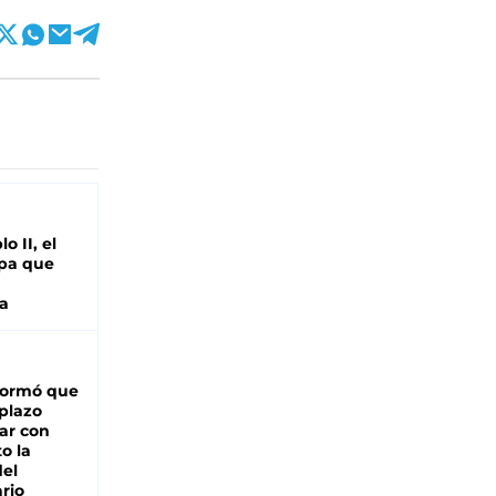
o II, el
pa que
a
formó que
 plazo
ar con
o la
del
rio