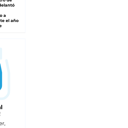
tro de
adelantó
o a
te el año
e
l
!
er,