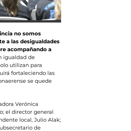
vincia no somos
te a las desigualdades
mpre acompañando a
in igualdad de
olo utilizan para
uirá fortaleciendo las
bonaerense se quede
nadora Verónica
; el director general
ndente local, Julio Alak;
subsecretario de