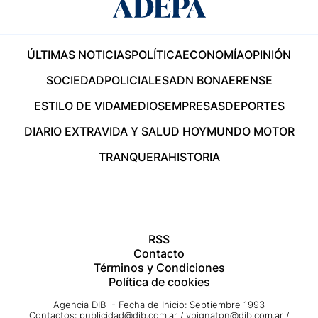
ÚLTIMAS NOTICIAS
POLÍTICA
ECONOMÍA
OPINIÓN
SOCIEDAD
POLICIALES
ADN BONAERENSE
ESTILO DE VIDA
MEDIOS
EMPRESAS
DEPORTES
DIARIO EXTRA
VIDA Y SALUD HOY
MUNDO MOTOR
TRANQUERA
HISTORIA
RSS
Contacto
Términos y Condiciones
Política de cookies
Agencia DIB - Fecha de Inicio: Septiembre 1993
Contactos:
publicidad@dib.com.ar
/
vpignaton@dib.com.ar
/