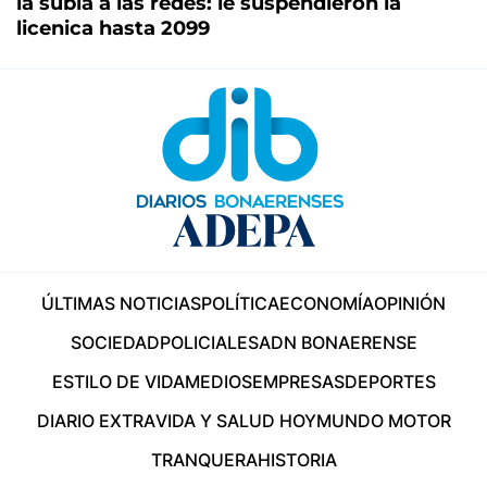
la subía a las redes: le suspendieron la
licenica hasta 2099
ÚLTIMAS NOTICIAS
POLÍTICA
ECONOMÍA
OPINIÓN
SOCIEDAD
POLICIALES
ADN BONAERENSE
ESTILO DE VIDA
MEDIOS
EMPRESAS
DEPORTES
DIARIO EXTRA
VIDA Y SALUD HOY
MUNDO MOTOR
TRANQUERA
HISTORIA