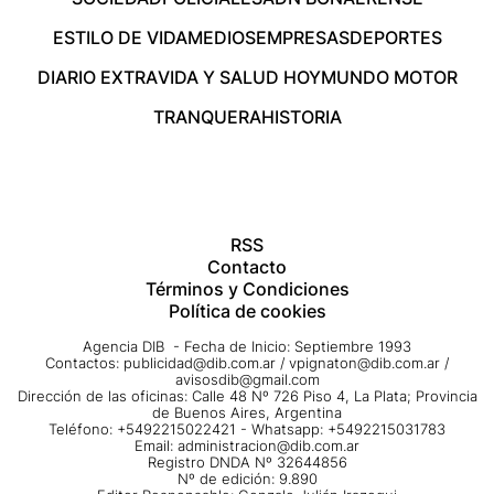
ESTILO DE VIDA
MEDIOS
EMPRESAS
DEPORTES
DIARIO EXTRA
VIDA Y SALUD HOY
MUNDO MOTOR
TRANQUERA
HISTORIA
RSS
Contacto
Términos y Condiciones
Política de cookies
Agencia DIB - Fecha de Inicio: Septiembre 1993
Contactos:
publicidad@dib.com.ar
/
vpignaton@dib.com.ar
/
avisosdib@gmail.com
Dirección de las oficinas: Calle 48 Nº 726 Piso 4, La Plata; Provincia
de Buenos Aires, Argentina
Teléfono: +5492215022421 - Whatsapp: +5492215031783
Email:
administracion@dib.com.ar
Registro DNDA Nº 32644856
Nº de edición: 9.890